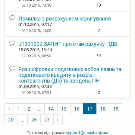
13
05.10.2015, 13:10
Помилка з розрахунком коригування
01.10.2015, 07:17
7
01.10.2015, 14:08
J1301202 ЗАПИТ про стан рахунку ПДВ
18.05.2015, 13:44
34
22.09.2015, 06:58
Розшифровки податкових зобов'язань та
податкового кредиту в розрізі
контрагентів (Д5) та зведена ПН
01.09.2015, 07:38
2
01.09.2015, 07:51
‹
1
2
...
14
15
16
17
18
19
20
...
26
27
›
Технічна підтримка:
support@sonata.biz.ua