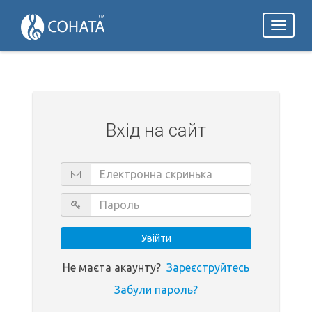
Toggl
naviga
Вхід на сайт
Не маєта акаунту?
Зареєструйтесь
Забули пароль?