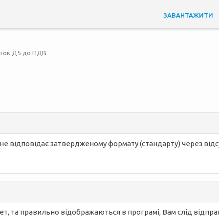
ЗАВАНТАЖИТИ
ток Д5 до ПДВ
е відповідає затвердженому формату (стандарту) через відсу
ет, та правильно відображаються в програмі, Вам слід відпра