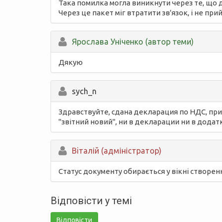
Така помилка могла виникнути через те, що д
Через це пакет міг втратити зв'язок, і не при
Ярослава Уніченко (автор теми)
Дякую
sych_n
Здравствуйте, сдана декларация по НДС, при
"звітний новий", ни в декларации ни в додат
Вiталій (адміністратор)
Статус документу обирається у вікні створенн
Відповісти у темі
Відповісти