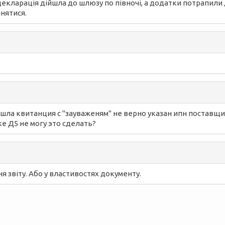
екларація дійшла до шлюзу по півночі, а додатки потрапили д
йнятися.
шла квитанция с "зауваженям" не верно указан ипн поставщик
ке Д5 не могу это сделать?
я звіту. Або у властивостях документу.