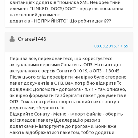
квитанціях додатків "Помилка XML Некоректний
елемент "LINKED_DOCS/DOC" - відсутнє посилання
на основний документ
додатків - НЕ ПРИЙНЯТО" Що робити далі???
Ольга#1446
03.03.2015, 17:59
Перш за все, переконайтеся, що користуєтеся
актуальними версіями Сонати та ОПЗ. На сьогодні
актуальною є версія Сонати 0.10.19, а ОПЗ - 1.30.45
Після цього слід перевірити, чи вірно було створено
пакет документів в ОПЗ. Вам потрібно відкрити їх
довідник: Допомога - допомога - п.7.1 - там описано,
як вірно формувати та зберігати пакет документів в
ОПЗ. Тож за потреби створіть новий пакет звіту з
додатками, збережіть їх.
Відкрийте Сонату - Меню - імпорт файлів - оберіть
всі складові пакету (Декларацію разом з
додатками)- імпортуйте до програми. Вони вже
мають відображатися пакетом, тобто додатки