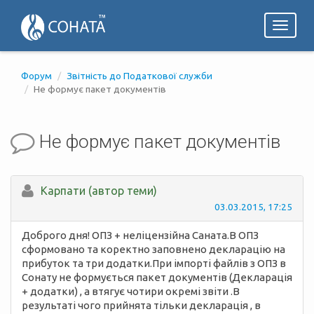
Toggl
naviga
Форум
Звітність до Податкової служби
Не формує пакет документів
Не формує пакет документів
Карпати (автор теми)
03.03.2015, 17:25
Доброго дня! ОПЗ + неліцензійна Саната.В ОПЗ
сформовано та коректно заповнено декларацію на
прибуток та три додатки.При імпорті файлів з ОПЗ в
Сонату не формується пакет документів (Декларація
+ додатки) , а втягує чотири окремі звіти .В
результаті чого прийнята тільки декларація , в