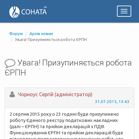
Toggl
naviga
Форум
Архів новин
Увага! Призупиняється робота ЄРПН
Увага! Призупиняється робота
ЄРПН
Чорноус Сергій (адміністратор)
31.07.2015, 13:43
2 серпня 2015 року о 23 годині буде призупинено
роботу Єдиного реєстру податкових накладних
(далі – ЄРПН) та прийом декларацій з ПДВ.
Функціонування ЄРПН та прийом декларацій буде
відновлено після завершення технічних робіт, але