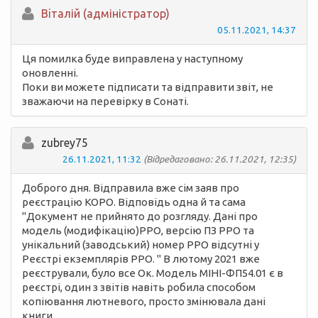
Вiталій (адміністратор)
05.11.2021, 14:37
Ця помилка буде виправлена у наступному
оновленні.
Поки ви можете підписати та відправити звіт, не
зважаючи на перевірку в Сонаті.
zubrey75
26.11.2021, 11:32
(Відредаговано: 26.11.2021, 12:35)
Доброго дня. Відправила вже сім заяв про
реєстрацію КОРО. Відповідь одна й та сама
"Документ не прийнято до розгляду. Данi про
модель (модифiкацiю)РРО, версiю ПЗ РРО та
унiкальний (заводський) номер РРО вiдсутнi у
Реєстрi екземплярiв РРО. " В лютому 2021 вже
реєстрували, було все Ок. Модель МІНІ-ФП54.01 є в
реєстрі, один з звітів навіть робила способом
копіювання лютневого, просто змінювала дані
книги.