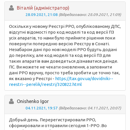
Вiталій (адміністратор)
28.09.2021, 21:08
(Відредаговано: 28.09.2021, 21:09)
Оскільки у новому Реєстрі РРО, опублікованому ДПС,
відсутні відомості про код моделі та код версії ПЗ
усіх апаратів, то нами було прийняте рішення поки
повернути попередню версію Реєстру в Сонаті.
Незабаром дані про нові моделі РРО будуть додані
до переліку, але код моделі та код версії ПЗ для
таких апаратів вам доведеться дізнаватися деінде.
ПС. Ви можете не чекати оновлення, а заповнити
дані РРО вручну, просто треба зробити це точно так,
як вказано у Реєстрі -
https://tax.gov.ua/dovidniki--
reestri--perelik/reestri/320822.html
Onishenko Igor
04.11.2021, 19:57
(Відредаговано: 04.11.2021, 20:07)
Добрый день. Перерегистрировали РРО,
сформировали и отправили сегодня 1-РРО .Во