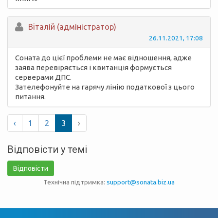
Вiталій (адміністратор)
26.11.2021, 17:08
Соната до цієї проблеми не має відношення, адже
заява перевіряється і квитанція формується
серверами ДПС.
Зателефонуйте на гарячу лінію податкової з цього
питання.
‹
1
2
3
›
Відповісти у темі
Відповісти
Технічна підтримка:
support@sonata.biz.ua