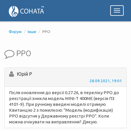
Toggl
naviga
Форум
Інше
РРО
РРО
Юрій Р
28.09.2021, 19:01
Після оновлення до версії 0.27.26, в переліку РРО до
реєстрації зникла модель MINI-T 400ME (версія ПЗ
4101-9). При ручному введені моделі отримую
Квитанцію 2 з помилкою: "Модель (модифiкацiя)
РРО вiдсутня у Державному реєстрi РРО". Коли
можна очікувати на виправлення? Дякую.