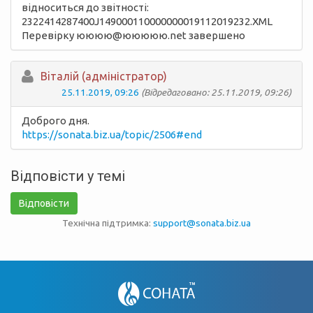
відноситься до звітності:
2322414287400J149000110000000019112019232.XML
Перевірку юююю@ююююю.net завершено
Вiталій (адміністратор)
25.11.2019, 09:26
(Відредаговано: 25.11.2019, 09:26)
Доброго дня.
https://sonata.biz.ua/topic/2506#end
Відповісти у темі
Відповісти
Технічна підтримка:
support@sonata.biz.ua