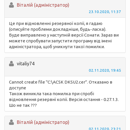
Вiталій (адміністратор)
23.10.2020, 11:37
Це при відновленні резервної копії, я гадаю
(описуйте проблеми докладніше, будь-ласка).
Буде виправлено у наступній версії Сонати. Зараз ви
можете спробувати запустити програму від імені
адміністратора, щоб уникнути такої помилки.
vitaliy74
02.11.2020, 19:45
Cannot create file "C:\ACSK DKSU2.cer". Отказано в
доступе
Також виникла така помилка при спробі
відновлення резервнї копії. Версія остання - 0.27.1.3.
Шо не так ???
Вiталій (адміністратор)
02.11.2020, 23:21