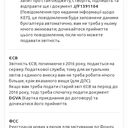
запит про стан бюджету, створіть, підпишіть та
відправте ще і документ
J/F1391104
(Повідомлення про надання інформації щодо
КЕП), це повідомлення буде заповнене даними
бухгалтера автоматично, вам не треба у ньому
нічого змінювати; дочекайтеся прийняття
цього повідомлення, після чого можете
подавати звітність.
ЄСВ
Звітність ЄСВ, починаючи з 2016 року, подається на
сервер Податкової служби, тому для актуальних
звітів з єдиного внеску вам не треба робити нічого
більше, крім вказаного вище (для ДПС).
Якщо вам треба подати старий звіт ЄСВ за період до
2016 року, тоді треба спочатку подати документ
DGVA
(Картка приєднання до договору) та
дочекатися його прийняття.
ФСС
Реєстрація нових ключів для звітування до Фонду