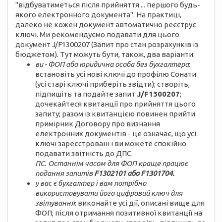
"відбуватиметься після прийняття ... першого будь-
якого електронного документа". На практиці,
далеко не кожен документ автоматично реєструє
ключі. Ми рекомендуємо подавати для цього
документ J/F1300207 (Запит про стан розрахунків із
бюджетом). Тут можуть бути, також, два варіанти:
ви - ФОП або юридична особа без бухгалтера
:
встановіть усі нові ключі до профілю Сонати
(усі старі ключі приберіть звідти); створіть,
підпишіть та подайте запит
J/F1300207
;
дочекайтеся квитанції про прийняття цього
запиту; разом із квитанцією повинен прийти
примірник Договору про визнання
електронних документів - це означає, що усі
ключі зареєстровані і ви можете спокійно
подавати звітність до ДПС.
ПС. Останнім часом для ФОП краще працює
подання запитів
F1302101 або F1301704.
у вас є бухгалтер і вам потрібно
використовувати його цифровий ключ для
звітування
: виконайте усі дії, описані вище для
ФОП; після отримання позитивної квитанції на