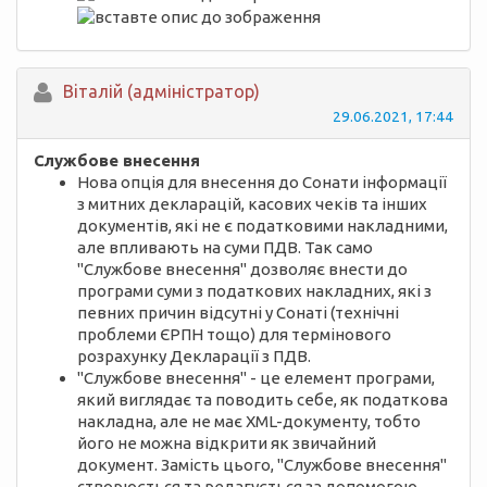
Вiталій (адміністратор)
29.06.2021, 17:44
Службове внесення
Нова опція для внесення до Сонати інформації
з митних декларацій, касових чеків та інших
документів, які не є податковими накладними,
але впливають на суми ПДВ. Так само
"Службове внесення" дозволяє внести до
програми суми з податкових накладних, які з
певних причин відсутні у Сонаті (технічні
проблеми ЄРПН тощо) для термінового
розрахунку Декларації з ПДВ.
"Службове внесення" - це елемент програми,
який виглядає та поводить себе, як податкова
накладна, але не має XML-документу, тобто
його не можна відкрити як звичайний
документ. Замість цього, "Службове внесення"
створюється та редагується за допомогою