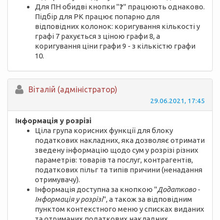
Для ПН обидві кнопки "
?
" працюють однаково.
Підбір для РК працює попарно для
відповідних колонок: коригування кількості у
графі 7 рахується з ціною графи 8, а
коригування ціни графи 9 - з кількістю графи
10.
Вiталій (адміністратор)
29.06.2021, 17:45
Інформація у розрізі
Ціла група корисних функції для блоку
податкових накладних, яка дозволяє отримати
зведену інформацію щодо сум у розрізі різних
параметрів: товарів та послуг, контрагентів,
податкових пільг та типів причини (ненадання
отримувачу).
Інформація доступна за кнопкою "
Додатково -
Інформація у розрізі
", а також за відповідним
пунктом контекстного меню у списках виданих
та отриманих податкових накладних.