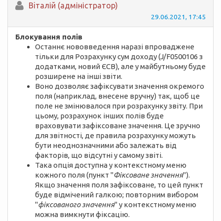
Вiталій (адміністратор)
29.06.2021, 17:45
Блокування полів
Останнє нововведення наразі впроваджене
тільки для Розрахунку сум доходу (J/F0500106 з
додатками, новий ЄСВ), але у майбутньому буде
розширене на інші звіти.
Воно дозволяє зафіксувати значення окремого
поля (наприклад, внесене вручну) так, щоб це
поле не змінювалося при розрахунку звіту. При
цьому, розрахунок інших полів буде
враховувати зафіксоване значення. Це зручно
для звітності, де правила розрахунку можуть
бути неоднозначними або залежать від
факторів, що відсутні у самому звіті.
Така опція доступна у контекстному меню
кожного поля (пункт "
Фіксоване значення
").
Якщо значення поля зафіксоване, то цей пункт
буде відмічений галкою; повторним вибором
"
фіксованого значення
" у контекстному меню
можна вимкнути фіксацію.