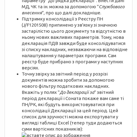
параметру "До рядка декларації". Внести дані
МД, ЧК та ін. можна за допомогою "
Службового
внесення
", про що далі докладніше.
Підтримку консолідації з Реєстру ПН
(J/F1201508) припинено у зв'язку зі значною
застарілістю цього документу та відсутністю в
ньому нових важливих параметрів. Тому, нова
декларація ПДВ завжди буде консолідуватися
зі списку накладних, незважаючи на відповідне
налаштування у параметрах програми. Сам
реєстр буде прибрано з програми у наступних
версіях.
Точну звірку за звітний період у розрізі
документів можна зробити за допомогою
нового фільтру податкових накладних.
Вкажіть у полях "
До декларації за
" звітний
період декларації і Соната покаже вам саме ті
ПН/РК, які будуть використовуватися при
консолідації Декларації за цей період. Цей
список для зручності можна експортувати у
вигляді таблиці Excel (тепер туди додаються
суми вартісних показників):