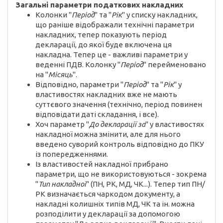
Загальні параметри податкових накладних
Колонки "
Період
" та "
Рік
" у списку накладних,
що раніше відображали технічні параметри
накладних, тепер показують період
декларації, до якої буде включена ця
накладна. Тепер це - важливі параметри у
веденні ПДВ. Колонку "
Період
" перейменовано
на "
Місяць
".
Відповідно, параметри "
Період
" та "
Рік
" у
властивостях накладних вже не мають
суттєвого значення (технічно, період повинен
відповідати даті складання, і все).
Хоч параметр "
До декларації за
" у властивостях
накладної можна змінити, але для нього
введено суворий контроль відповідно до ПКУ
із попередженнями.
Із властивостей накладної прибрано
параметри, що не використовуються - зокрема
"
Тип накладної
" (ПН, РК, МД, ЧК...). Тепер тип ПН/
РК визначається чаркодом документу, а
накладні колишніх типів МД, ЧК та ін. можна
розподілити у декларації за допомогою