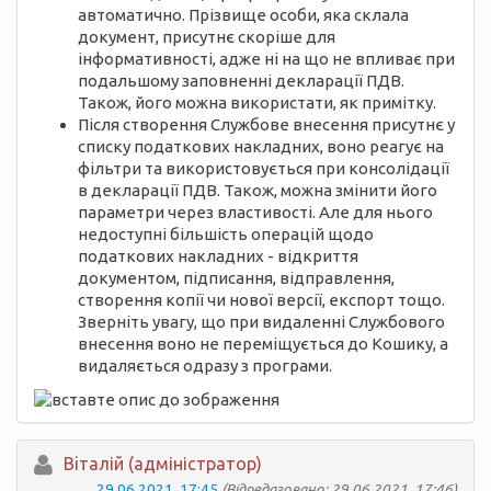
автоматично. Прізвище особи, яка склала
документ, присутнє скоріше для
інформативності, адже ні на що не впливає при
подальшому заповненні декларації ПДВ.
Також, його можна використати, як примітку.
Після створення Службове внесення присутнє у
списку податкових накладних, воно реагує на
фільтри та використовується при консолідації
в декларації ПДВ. Також, можна змінити його
параметри через властивості. Але для нього
недоступні більшість операцій щодо
податкових накладних - відкриття
документом, підписання, відправлення,
створення копії чи нової версії, експорт тощо.
Зверніть увагу, що при видаленні Службового
внесення воно не переміщується до Кошику, а
видаляється одразу з програми.
Вiталій (адміністратор)
29.06.2021, 17:45
(Відредаговано: 29.06.2021, 17:46)