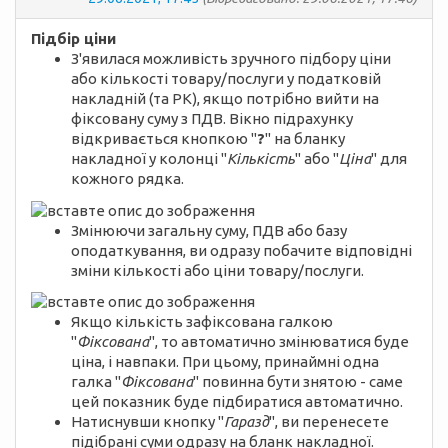
Підбір ціни
З'явилася можливість зручного підбору ціни
або кількості товару/послуги у податковій
накладній (та РК), якщо потрібно вийти на
фіксовану суму з ПДВ. Вікно підрахунку
відкривається кнопкою "
?
" на бланку
накладної у колонці "
Кількість
" або "
Ціна
" для
кожного рядка.
Змінюючи загальну суму, ПДВ або базу
оподаткування, ви одразу побачите відповідні
зміни кількості або ціни товару/послуги.
Якщо кількість зафіксована галкою
"
Фіксована
", то автоматично змінюватися буде
ціна, і навпаки. При цьому, принаймні одна
галка "
Фіксована
" повинна бути знятою - саме
цей показник буде підбиратися автоматично.
Натиснувши кнопку "
Гаразд
", ви перенесете
підібрані суми одразу на бланк накладної.