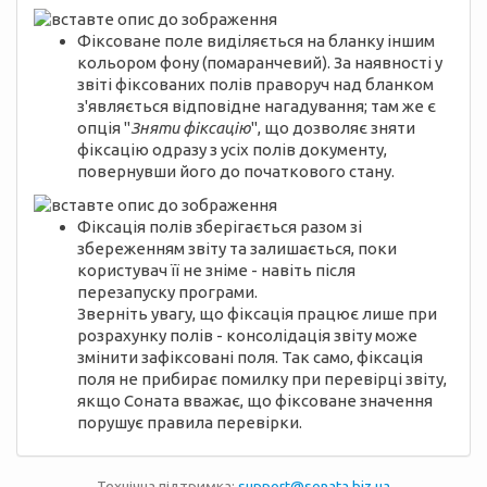
Фіксоване поле виділяється на бланку іншим
кольором фону (помаранчевий). За наявності у
звіті фіксованих полів праворуч над бланком
з'являється відповідне нагадування; там же є
опція "
Зняти фіксацію
", що дозволяє зняти
фіксацію одразу з усіх полів документу,
повернувши його до початкового стану.
Фіксація полів зберігається разом зі
збереженням звіту та залишається, поки
користувач її не зніме - навіть після
перезапуску програми.
Зверніть увагу, що фіксація працює лише при
розрахунку полів - консолідація звіту може
змінити зафіксовані поля. Так само, фіксація
поля не прибирає помилку при перевірці звіту,
якщо Соната вважає, що фіксоване значення
порушує правила перевірки.
Технічна підтримка:
support@sonata.biz.ua