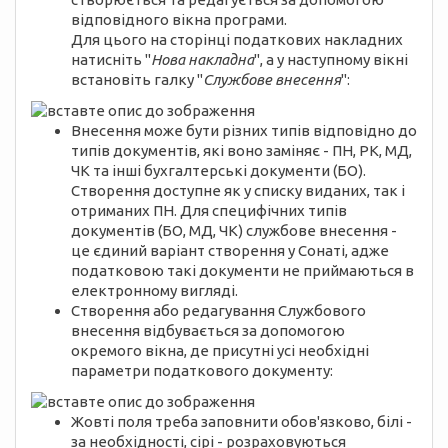
відповідного вікна програми.
Для цього на сторінці податкових накладних
натисніть "
Нова накладна
", а у наступному вікні
встановіть галку "
Службове внесення
":
Внесення може бути різних типів відповідно до
типів документів, які воно заміняє - ПН, РК, МД,
ЧК та інші бухгалтерські документи (БО).
Створення доступне як у списку виданих, так і
отриманих ПН. Для специфічних типів
документів (БО, МД, ЧК) службове внесення -
це єдиний варіант створення у Сонаті, адже
податковою такі документи не приймаються в
електронному вигляді.
Створення або редагування Службового
внесення відбувається за допомогою
окремого вікна, де присутні усі необхідні
параметри податкового документу:
Жовті поля треба заповнити обов'язково, білі -
за необхідності, сірі - розраховуються