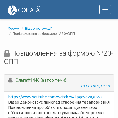
Toggl
naviga
Форум
Відео інструкції
Повідомлення за формою №20-ОПП
Повідомлення за формою №20-
ОПП
Ольга#1446 (автор теми)
28.12.2021, 17:39
https://www.youtube.com/watch?v=kpqcVdWQRW4
Відео демонструє приклад створення та заповнення
Повідомлення про об’єкти оподаткування або
об’єкти, пов’язані з оподаткуванням або через які
провадиться діяльність
за формою №20-ОПП