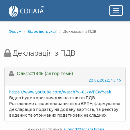
Toggl
naviga
Форум
Відео інструкції
Декларація з ПДВ
Декларація з ПДВ
Ольга#1446 (автор теми)
22.02.2022, 15:46
https://www.youtube.com/watch?v=8JxWFEWYesk
Відео буде корисним для платників ПДВ.
Розглянемо створення запитів до ЄРПН, формування
декларації з податку на додану вартість, та реєстру
виданих та отриманих податкових накладних.
Технічна підтримка:
support@sonata.biz.ua