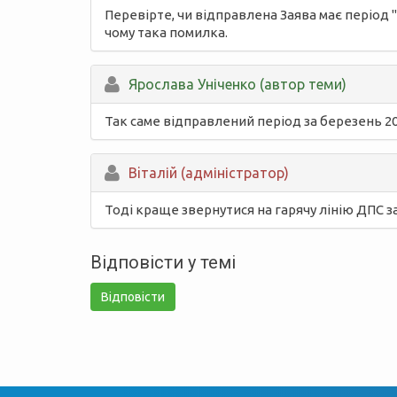
Перевірте, чи відправлена Заява має період 
чому така помилка.
Ярослава Уніченко (автор теми)
Так саме відправлений період за березень 20
Вiталій (адміністратор)
Тоді краще звернутися на гарячу лінію ДПС з
Відповісти у темі
Відповісти