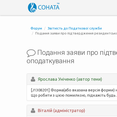
Форум
Звітність до Податкової служби
Подання заяви про підтвердження резидентсько
Подання заяви про підтв
оподаткування
Ярослава Уніченко (автор теми)
[J1308201] Форма(або вказана версія форми) 
Що робити з цією помилкою, підкажіть будь 
Вiталій (адміністратор)