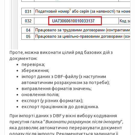
Проте, можна виконати цілий ряд базових дій з
документом:
перевірка;
збереження;
імпорт даних з DBF-файлу (з наступним
автоматичним розрахунком за потреби);
виправлення форматів значень;
оновлення полів;
експорт (у різних форматах);
експорт працівників до довідника.
При імпорті даних з DBF у вікні вибору кодування
присутня галка "
Виконати розрахунок після імпорту
",
яка дозволяє автоматично перерахувати документ
одразу після імпорту. Рекомендується залишати її