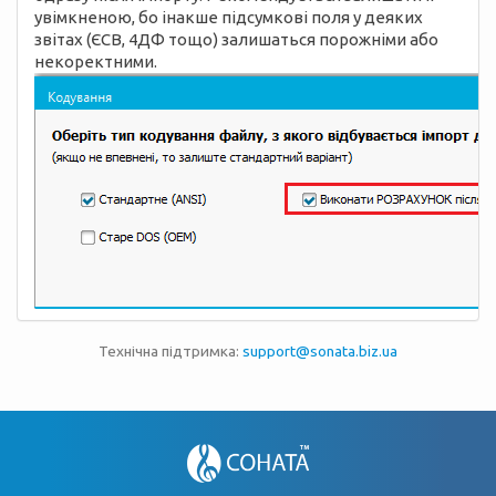
увімкненою, бо інакше підсумкові поля у деяких
звітах (ЄСВ, 4ДФ тощо) залишаться порожніми або
некоректними.
Технічна підтримка:
support@sonata.biz.ua