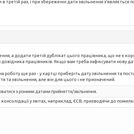
и в третій раз, і при збереженні дати звільнення з'являєтьс
ення, а додати третій дублікат цього працівника, що не є ко
довідника працівників. Якщо вам треба зафіксувати нову дат
а роботу ще раз - у картці приберіть дату звільнення та пост
я та звільнення, але він для цього і не призначений.
юватися з різними датами прийняття/звільнення.
консолідації у звітах, наприклад, ЄСВ, призводячи до помилк