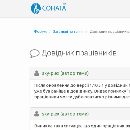
Форум
Загальні питання
Довідник працівників
Довідник працівників
sky-plex (автор теми)
Після оновлення до версії 1.10.5.1 у довідн
уже був раніше в довіднику. Видає помилку "
працівники могли дублюватися з різними да
sky-plex (автор теми)
Виникла така ситуація, що один працівник вж