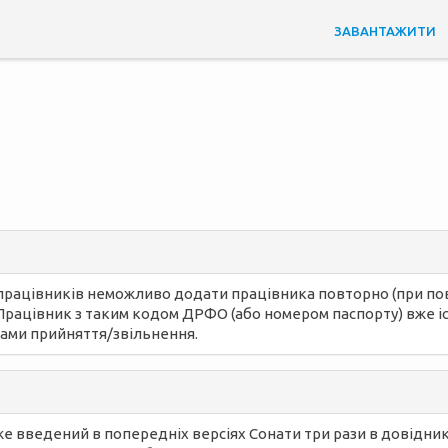
ЗАВАНТАЖИТИ
ик працівників неможливо додати працівника повторно (при п
Працівник з таким кодом ДРФО (або номером паспорту) вже існ
тами прийняття/звільнення.
е введений в попередніх версіях Сонати три рази в довіднику 