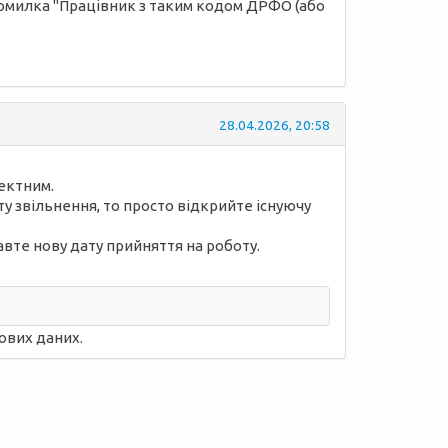
я помилка "Працівник з таким кодом ДРФО (або
28.04.2026, 20:58
ректним.
у звільнення, то просто відкрийте існуючу
авте нову дату прийняття на роботу.
ових даних.