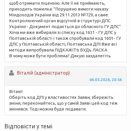
щоб отримати ліцензію. Але її не приймають,
приходить помилка: "Порушено вимоги наказу
Міндоходів України від 29.11.2013 №729, а саме:
Контролюючий орган відсутній в структурі ДПС
України - Документ подається до обласного ГУ ДПС"
Хоча ми вже вибирали зі списку код 1631 - ГУ ДПС у
Полтавській області і також спробували код 1601- ГУ
ДПС у Полтавській області, Полтавська ДПІ Вже всі
методи випробувала ПІДКАЖІТЬ БУДь ЛАСКА
В чому може бути проблема? Дякую заздалегіть
Вiталій (адміністратор)
06.05.2026, 20:56
Вітаю!
Оберіть код ДПІ у властивостях Заяви, збережіть
зміни, переконайтесь, що у самій Заяві цей код теж
змінився. Тоді можна буде подавати.
Відповісти у темі