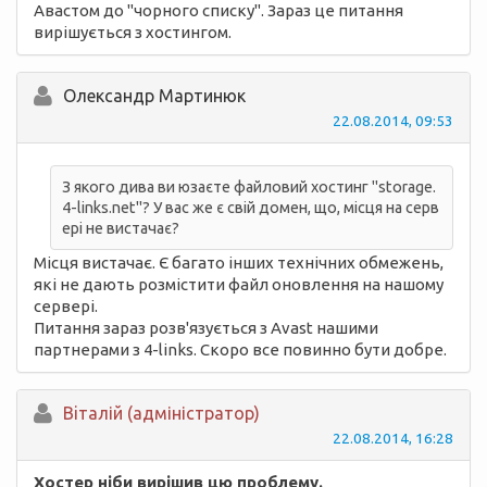
Авастом до "чорного списку". Зараз це питання
вирішується з хостингом.
Олександр Мартинюк
22.08.2014, 09:53
З якого дива ви юзаєте файловий хостинг "storage.
4-links.net"? У вас же є свій домен, що, місця на серв
ері не вистачає?
Місця вистачає. Є багато інших технічних обмежень,
які не дають розмістити файл оновлення на нашому
сервері.
Питання зараз розв'язується з Avast нашими
партнерами з 4-links. Скоро все повинно бути добре.
Вiталій (адміністратор)
22.08.2014, 16:28
Хостер ніби вирішив цю проблему.