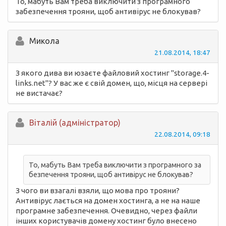
То, мабуть Вам треба виключити з програмного
забезпечення трояни, щоб антивірус не блокував?
Микола
21.08.2014, 18:47
З якого дива ви юзаєте файловий хостинг "storage.4-
links.net"? У вас же є свій домен, що, місця на сервері
не вистачає?
Вiталій (адміністратор)
22.08.2014, 09:18
То, мабуть Вам треба виключити з програмного за
безпечення трояни, щоб антивірус не блокував?
З чого ви взагалі взяли, що мова про трояни?
Антивірус лається на домен хостинга, а не на наше
програмне забезпечення. Очевидно, через файли
інших користувачів домену хостинг було внесено