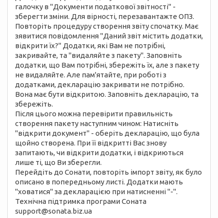
галочку в "Документи податкової звітності" -
зберегти зміни. Для вірності, перезавантажте ОПЗ.
Повторіть процедуру створення звіту спочатку. Має
зявитися повідомлення "Даний звіт містить додатки,
відкрити їх?" Додатки, які Вам не потрібні,
закривайте, та "видаляйте з пакету". Заповніть
додатки, що Вам потрібні, збережіть їх, але з пакету
не видаляйте. Але пам'ятайте, при роботі з
додатками, декларацію закривати не потрібно.
Вона має бути відкритою. Заповніть декларацію, та
збережіть.
Після цього можна перевірити правильність
створення пакету наступним чином: Натисніть
"відкрити документ" - оберіть декларацію, що була
щойно створена. При її відкритті Вас знову
запитають, чи відкрити додатки, і відкриються
лише ті, що Ви зберегли.
Перейдіть до Сонати, повторіть імпорт звіту, як було
описано в попередньому листі. Додатки мають
"ховатися" за декларацією при натисненні "-".
Технічна підтримка програми Соната
support@sonata.biz.ua