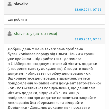
slavaltv
23.09.2014, 07:22
що робити
shavintoly (автор теми)
23.09.2014, 07:49
Добрий день.У мене така ж сама проблема
була.Скопіював пораду від Ольги.Тільки ж сроки
уже пройшли.... Відкрийте ОПЗ - допомога -
п.7.1.Збереження документа який містить додатки
(створення пакету документів). Створити новий
документ - обираєте потрібну декларацію - ок.
Відкривається декларація, відразу зявляється
повідомлення, чи заповнити документ автоматично?
- ок - потім зявиться повідомлення, що даний звіт
містить додатки, відкрити їх? - ок. Якщо
повідомлення про додатки не зявиться, закрийте
декларацію без збереження, та відкрийте
Довідники - Довідник документів - проставте