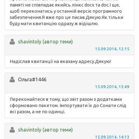
памяті не співпадає якийсь лінкс docx та doc.І ще,
щоб переконатись у останній версіє програмного
забезпечення.Я вже про це писав.Дякую.Як тільки
буду мати квитанцію одразу ж відішлю.
shavintoly (автор теми)
15.09.2014, 12:15
Надіслав квитанції на вказану адресу.Дякую!
Ольга#1446
15.09.2014, 13:49
Переконайтеся в тому, що звіт разом з додатками
сформовано пакетом. Імпортувати їх до Сонати слід
всі разом, а не по одинці.
shavintoly (автор теми)
15.09.2014, 14:13