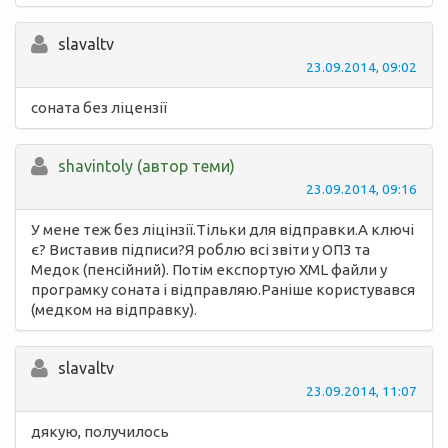
slavaltv
23.09.2014, 09:02
соната без ліцензії
shavintoly (автор теми)
23.09.2014, 09:16
У мене теж без ліцінзії.Тільки для відправки.А ключі
є? Виставив підписи?Я роблю всі звіти у ОПЗ та
Медок (пенсійний). Потім експортую XML файли у
програмку соната і відправляю.Раніше користувався
(медком на відправку).
slavaltv
23.09.2014, 11:07
дякую, получилось