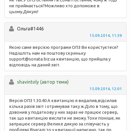
не приймається?Можливо хто допоможе в
цьому.Дякую!
Ольга#1446
15.09.2014, 11:39
Якою саме версією програми ОПЗ Ви користуєтеся?
Надішліть нам на поштову скриньку
support@sonata.biz.ua квитанцію, що прийшла у
відповідь на даний звіт.
shavintoly (автор теми)
15.09.2014, 12:01
Версія ОПЗ 1.30.40 А квитанцію я видалив,відсилав
кілька разів звіт і отримував таку ж.Діло в тому, що
дзвонив у податкову у них зараз не працює сервер,
так що квитанцію вислати не зможу.Тохи пізніше, як
запрацює сервер.Велике дякую за співучасть у
проблемі.Взагалі то у квитанції написано, так по