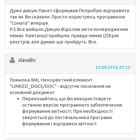
Дуже дякую.Пакет сформував.Попробую відправити
так як Ви сказали. Просто користуюсь програмкою
"Соната" вперше.
P.S.Все вийшло.Дякую.Відіслав звіти попередження
немає. Квитанції прийшли, правда немає (2)Крім
реєстрів, але думаю ще прийдуть. Все.
slavaltv
23.09.2014, 07:22
Помилка XML Некоректний елемент
"LINKED_DOCS/DOC" - відсутнє посилання на
основний документ
Переконайтесь що Ви використовуете
останню версію програмного забезпечення
формування звітності. При необхідності
зверніться до постачальника програми
формування і відправки звітност