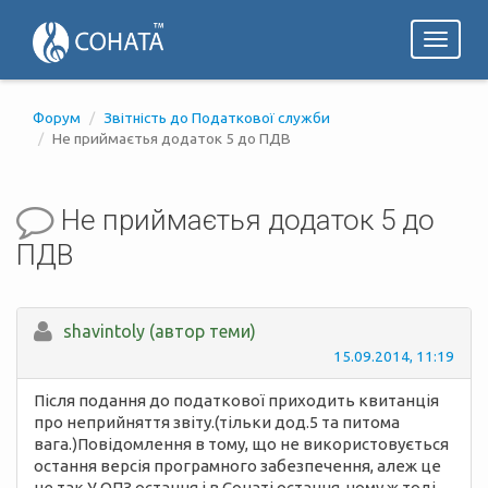
Toggl
naviga
Форум
Звітність до Податкової служби
Не приймаєтья додаток 5 до ПДВ
Не приймаєтья додаток 5 до
ПДВ
shavintoly (автор теми)
15.09.2014, 11:19
Після подання до податкової приходить квитанція
про неприйняття звіту.(тільки дод.5 та питома
вага.)Повідомлення в тому, що не використовується
остання версія програмного забезпечення, алеж це
не так.У ОПЗ остання і в Сонаті остання, чому ж тоді