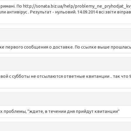
римані. По http://sonata.biz.ua/help/problemy_ne_pryhodjat_kv
и антивірус . Результат - нульовий. 14.09.2014 всі звіти віп
же первого сообщения о доставке. По ссылке выше прошлась,
ой с субботы не отсылаются ответные квитанции .. так что 9
их проблемы, "ждите, в течении дня прийдут квитанции"