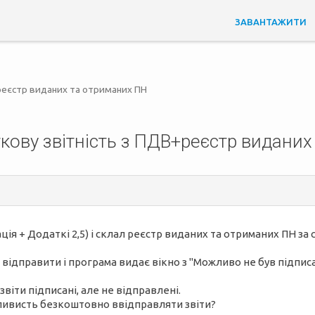
ЗАВАНТАЖИТИ
реєстр виданих та отриманих ПН
кову звітність з ПДВ+реєстр виданих
ія + Додаткі 2,5) і склал реєстр виданих та отриманих ПН за 
ів відправити і програма видає вікно з "Можливо не був підп
звіти підписані, але не відправлені.
ливисть безкоштовно ввідправляти звіти?