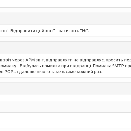
". Відправити цей звіт" - натисніть "Ні".
в звіт через АРМ звіт, відправляти не відправляє, просить пе
илку - Відбулась помилка при відправці. Помилка SMTP протоко
РОР... і дальше нічого таке ж саме кожний раз....