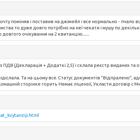
очту поміняв і поставив на джімейл і все нормально - пчало в
ства то дуже довго потрібно на неї чекати і мушу по декільк
овгого очікування на 2 квитанцію.......
з ПДВ (Декларація + Додаткі 2,5) і склала реєстр виданих та 
 відіслала. Та на цьому все. Статус документів "Відпралено", 
домашній сторінке горить Немає ліцензії, Укласти договір с 
at_kvytanziji.html