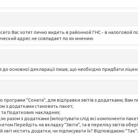
 всего Вас хотят лично видеть в районной ГНС - в налоговой 
ический адрес не совпадает по их мнению
я до основної декларації пише, що необхідно придбати ліцен
рограми "Соната", для відправки звітів з додатками, Вам по
ом з додатками становить пакет;
ів та Податкових накладних;
ію разом з додатками (імпортувати слід всі компоненти пакету
етом.Перейдіть на вкладку "Звіти", та в переліку звітів обе
звіт містить додатки, чи підписувати їх? Відповідаємо "Так"