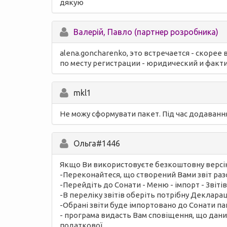
дякую
Валерій, Павло (партнер розробника)
alena.goncharenko, это встречается - скорее
по месту регистрации - юридический и факт
mkl1
Не можу сформувати пакет. Під час додаванн
Ольга#1446
Якщо Ви використовуєте безкоштовну версію п
-Переконайтеся, що створений Вами звіт раз
-Перейдіть до Сонати - Меню - імпорт - Звіт
-В переліку звітів оберіть потрібну Декларац
-Обрані звіти буде імпортовано до Сонати пак
- програма видасть Вам сповіщення, що даний 
податкової.