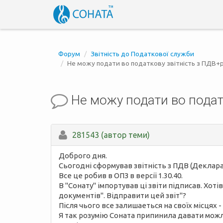
Форум
Звітність до Податкової служби
Не можу подати во податкову звітність з ПДВ+
Не можу подати во подат
281543 (автор теми)
Доброго дня.
Сьогодні сформував звітність з ПДВ (Декларац
Все це робив в ОПЗ в версії 1.30.40.
В "Сонату" імпортував ці звіти підписав. Хот
документів". Відправити цей звіт"?
Після чього все залишаеться на своїх місцях - 
Я так розумію Соната припинила давати мож