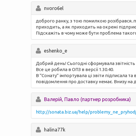
nvoro6el
доброго ранку, з тою помилкою розібрався..п
приходить, а як приходить на окремі підприєм
Підскажіть в чому може бути проблема такого д
eshenko_e
Добрий день! Сьогодні сформувала звітність 
Все це робила в ОПЗ в версії 1.30.40.
В "Сонату" імпортувала ці звіти підписала та
повідомлення про доставку немає. Внизу на 
Валерій, Павло (партнер розробника)
http://sonata.biz.ua/help/problemy_ne_pryhodj
halina77k