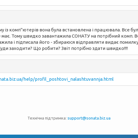
у із комп"ютерів вона була встановлена і працювала. Все бу
не має. Тому швидко завантажила СОНАТУ на потрібний комп. В
тажила і підписала його - збираюся відправляти видає помилк
Куди заходити? Що робити? Звіт потрібно здати швидко!!!!
nata.biz.ua/help/profil_poshtovi_nalashtuvannja.html
Технічна підтримка:
support@sonata.biz.ua