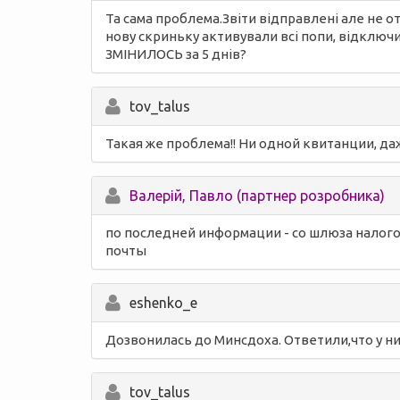
Та сама проблема.Звіти відправлені але не от
нову скриньку активували всі попи, відключил
ЗМІНИЛОСЬ за 5 днів?
tov_talus
Такая же проблема!! Ни одной квитанции, да
Валерій, Павло (партнер розробника)
по последней информации - со шлюза налогов
почты
eshenko_e
Дозвонилась до Минсдоха. Ответили,что у н
tov_talus