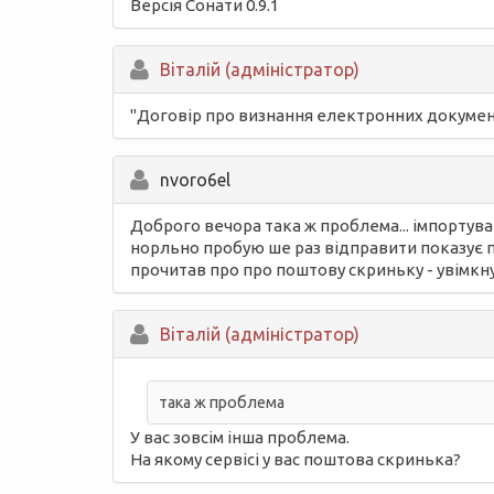
Версія Сонати 0.9.1
Вiталій (адміністратор)
"Договір про визнання електронних документів
nvoro6el
Доброго вечора така ж проблема... імпортува
норльно пробую ше раз відправити показує пом
прочитав про про поштову скриньку - увімкнув 
Вiталій (адміністратор)
така ж проблема
У вас зовсім інша проблема.
На якому сервісі у вас поштова скринька?