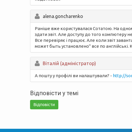
alena.goncharenko
Раніше вже користувалася Сотатою. На одном
здати звіт. Але доступу до того компютеру 
Все перевіряє і працює. Але коли звіт заван
может быть установлено" все по англійські. 
Вiталій (адміністратор)
А пошту у профілі ви налаштували? -
http://so
Відповісти у темі
Відповісти