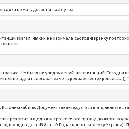
инсдоха не могу дозвониться с утра
квитанцій взагалі ніяких не отримала. сьогодні зранку повтор
 здавати
страцию. Не было не уведомлений, ни квитанций. Сегодня по
ительно, одна налоговая из четырех зарегистрировалась))) Т
Всі даны забила. Документ завантажується відправляється а
вих реквізитів щодо контролюючого органу, до якого подаєть
відповідно до п. 49.8 ст. 49 Податкового кодексу України)" П