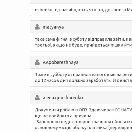
eshenko_e, спасибо, хоть что-то, до своего М
matyanya
така сама фігня. в суботу відправила звіти, 
третьої, якщо не буде, прийдеться пішки йти
v.v.poberezhnaya
Тоже в субботу отправила налоговые на реги
до 12 часов дня должно заработать. И действ
alena.goncharenko
Документи роблю в ОПЗ. Здаю через СОНАТУ. 
що не прийнято а причина:
"Заповнено недостовірне значення обов’язко
основному місцю обліку платника (перевірено 