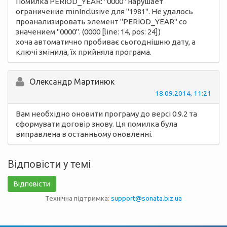
Помилка PERIOD_YEAR: "0000" нарушает
ограничение minInclusive для "1981". Не удалось
проанализировать элемент "PERIOD_YEAR" со
значением "0000". (
0000
[line: 14, pos: 24])
хоча автоматично пробиває сьогоднішню дату, а
ключі змінила, їх прийняла програма.
Олександр Мартинюк
18.09.2014, 11:21
Вам необхідно оновити програму до версі 0.9.2 та
сформувати договір знову. Ця помилка була
виправлена в останньому оновленні.
Відповісти у темі
Відповісти
Технічна підтримка:
support@sonata.biz.ua