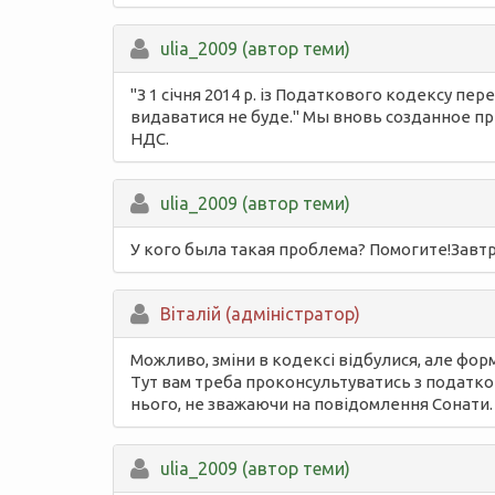
ulia_2009 (автор теми)
"З 1 січня 2014 р. із Податкового кодексу пе
видаватися не буде." Мы вновь созданное п
НДС.
ulia_2009 (автор теми)
У кого была такая проблема? Помогите!Завт
Вiталій (адміністратор)
Можливо, зміни в кодексі відбулися, але фор
Тут вам треба проконсультуватись з податков
нього, не зважаючи на повідомлення Сонати.
ulia_2009 (автор теми)