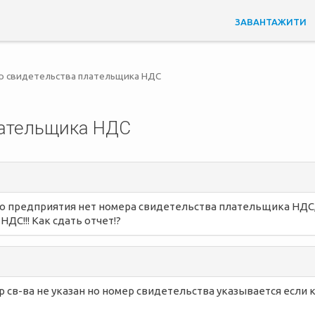
ЗАВАНТАЖИТИ
р свидетельства плательщика НДС
лательщика НДС
шего предприятия нет номера свидетельства плательщика НДС
С!!! Как сдать отчет!?
ер св-ва не указан но номер свидетельства указывается если