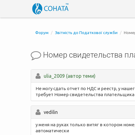
Форум
Звітність до Податкової служби
Номе
Номер свидетельства п
ulia_2009 (автор теми)
Не могу сдать отчет по НДС и реестр, у на
требует Номер свидетельства плательщика НД
vedilin
у меня на руках только витяг в котором ном
автоматически