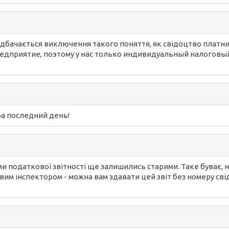
редбачається виключення такого поняття, як свідоцтво платни
редприятие, поэтому у нас только индивидуальный налогов
ра последний день!
ми податкової звітності ще залишились старими. Таке буває, н
им інспектором - можна вам здавати цей звіт без номеру свід