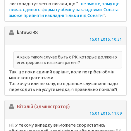
листопаді тут чесно писали, що "
...не зможе, тому що
немає єдиного формату обміну накладними. Соната
зможе прийняти накладні тільки від Сонати.
".
katuwa88
15.01.2015, 10:51
А как в таком случае быть с РК, которые должен р
егестрировать наш контрагент?
Так, це поки єдиний варіант, коли потрібен обмін
між > контрагентами.
Т.е. хочу я или не хочу, но в данном случае мне надо
переходить на услуги медка, я правильно поняла?(
Вiталій (адміністратор)
15.01.2015, 11:09
Ні. У такому випадку ви можете скористатись
обміном через веб-сервіс Медка або відправляти РК