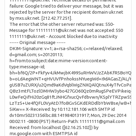
failure: Google tried to deliver your message, but it was
rejected by the server for the recipient domain ukr.net
by mxs.ukr.net. [212.42.77.251].
The error that the other server returned was: 550-
Message for 111111111@ukr.net was not accepted: 550
1111111@ukr.net - Account blocked due to inactivity
----- Original message -----
DKIM-Signature: v=1; a=rsa-sha256; c=relaxed/relaxed;
d=gmail.com; s=20120113;
h=from:to:subject:date:mime-version:content-
type:message-id;
bh=bf6Q/2P+FkFyv4JkMwjbK499SuRHWVJzZAbKfR5BoYQ=;
b=oLdAegWNT+qHVUVfPnhokssNYuegWd+i9dAGasZ/AL/HnZl
gUSB7uZURX/u2Qmd9aKdVqblWgZNXQAlQtnuX4yTfvCoPaa
QBz3mtFLTozlDMHW3ybo427GO60Qz0mRugSPeEVPikeiq4U
L0wFeQifHi20zGq81ftJNHGfxucQvFdbvwn/KSplYTRZpw5S
LzTz5+Ue4fQFL0VyAtD7foBGvSGKdERDdlbYbWBse/wB+hHl
5iKw== X-Received: by 10.112.181.106 with SMTP id
dv10mr50231356lbc.88.1419840131917; Mon, 29 Dec 2014
00:02:11 -0800 (PST) Return-Path: 11111111@gmail.com
Received: from localhost ([62.16.25.102]) by
mx.google.com with ESMTPSA id