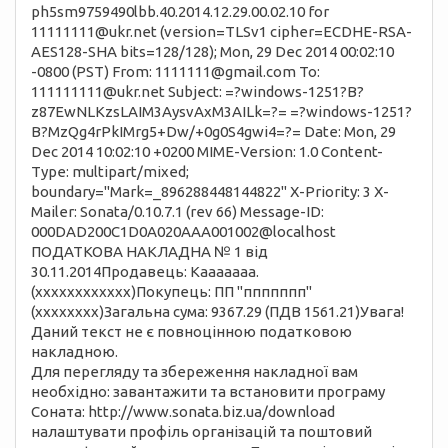
ph5sm9759490lbb.40.2014.12.29.00.02.10 for
11111111@ukr.net (version=TLSv1 cipher=ECDHE-RSA-
AES128-SHA bits=128/128); Mon, 29 Dec 2014 00:02:10
-0800 (PST) From: 1111111@gmail.com To:
111111111@ukr.net Subject: =?windows-1251?B?
z87EwNLKzsLAIM3AysvAxM3AILk=?= =?windows-1251?
B?MzQg4rPkIMrg5+Dw/+0g0S4gwi4=?= Date: Mon, 29
Dec 2014 10:02:10 +0200 MIME-Version: 1.0 Content-
Type: multipart/mixed;
boundary="Mark=_896288448144822" X-Priority: 3 X-
Mailer: Sonata/0.10.7.1 (rev 66) Message-ID:
000DAD200C1D0A020AAA001002@localhost
ПОДАТКОВА НАКЛАДНА № 1 від
30.11.2014Продавець: Кааааааа.
(хххххххххххх)Покупець: ПП "ппппппп"
(хххххххх)Загальна сума: 9367.29 (ПДВ 1561.21)Увага!
Даний текст не є повноцінною податковою
накладною.
Для перегляду та збереження накладної вам
необхідно: завантажити та встановити програму
Соната: http://www.sonata.biz.ua/download
налаштувати профіль організацій та поштовий