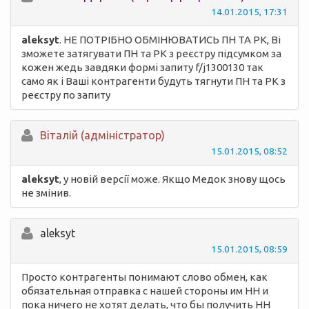
14.01.2015, 17:31
aleksyt
. НЕ ПОТРІБНО ОБМІНЮВАТИСЬ ПН ТА РК, Ві
зможете затягувати ПН та РК з реєстру підсумком за
кожен жедь завдяки формі запиту f/j1300130 так
само як і Ваші контрагенти будуть тягнути ПН та РК з
реєстру по запиту
Вiталій (адміністратор)
15.01.2015, 08:52
aleksyt
, у новій версії може. Якщо Медок знову щось
не змінив.
aleksyt
15.01.2015, 08:59
Просто контрагенты понимают слово обмен, как
обязательная отправка с нашей стороны им НН и
пока ничего не хотят делать, что бы получить НН