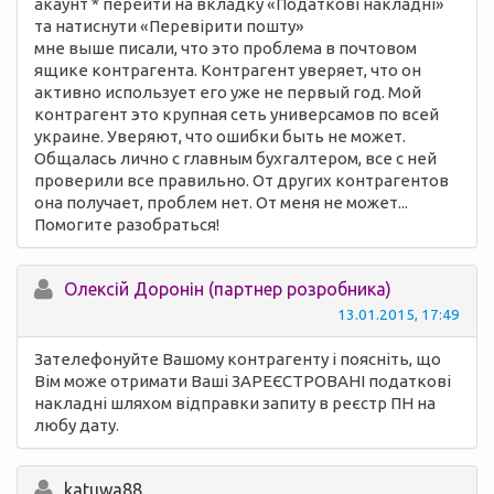
акаунт * перейти на вкладку «Податкові накладні»
та натиснути «Перевірити пошту»
мне выше писали, что это проблема в почтовом
ящике контрагента. Контрагент уверяет, что он
активно использует его уже не первый год. Мой
контрагент это крупная сеть универсамов по всей
украине. Уверяют, что ошибки быть не может.
Общалась лично с главным бухгалтером, все с ней
проверили все правильно. От других контрагентов
она получает, проблем нет. От меня не может...
Помогите разобраться!
Олексій Доронін (партнер розробника)
13.01.2015, 17:49
Зателефонуйте Вашому контрагенту і поясніть, що
Вім може отримати Ваші ЗАРЕЄСТРОВАНІ податкові
накладні шляхом відправки запиту в реєстр ПН на
любу дату.
katuwa88