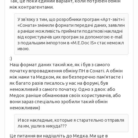
Так, це поки єдиний варіант, коли потрібен обмін
між контрагентами.
У зв'язку з тим, що розробники програм «Арт-звіт» і
«Соната» змінили формати передачі даних, заявлен
а раніше можливість приймати податкові накладні
від користувачів цих програм за допомогою e-mail
з подальшим імпортом в «M.E.Doc IS» стає неможл
ивою.
:)
Наш формат даних такий же, як і був з самого
початку впровадження обміну ПН в Сонаті. А обмін
між нами та Медком, як ви безперечно пам'ятаєте і
як багато разів писалось у нас на форумі, був
неможливий з самого початку. Одно з двох: або
Медок раніше обманював своїх користувачів, або
вони зараз спеціально зробили такий обмін
неможливим)
И все накладные, которые я старательно отправля
ла им, ушли в никуда???
Це питання ви надішліть до Медка. Ми ще в