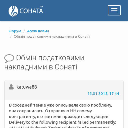
Toggl
naviga
Форум
Архів новин
Обмін податковими накладними в Сонаті
Обмін податковими
накладними в Сонаті
katuwa88
13.01.2015, 17:44
В соседней темке уже описывала свою проблему,
она сохранилась. Отправляю НН своему
контрагенту, в ответ мне приходит следующее
Delivery to the following recipient failed permanently:
111111111@ukr.net Technical details of permanent