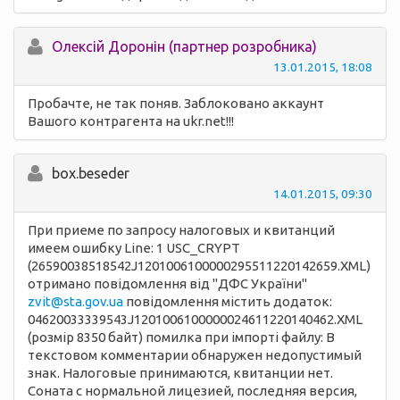
Олексій Доронін (партнер розробника)
13.01.2015, 18:08
Пробачте, не так поняв. Заблоковано аккаунт
Вашого контрагента на ukr.net!!!
box.beseder
14.01.2015, 09:30
При приеме по запросу налоговых и квитанций
имеем ошибку Line: 1 USC_CRYPT
(26590038518542J1201006100000295511220142659.XML)
отримано повідомлення від "ДФС України"
zvit@sta.gov.ua
повідомлення містить додаток:
04620033339543J1201006100000024611220140462.XML
(розмір 8350 байт) помилка при імпорті файлу: В
текстовом комментарии обнаружен недопустимый
знак. Налоговые принимаются, квитанции нет.
Соната с нормальной лицезией, последняя версия,