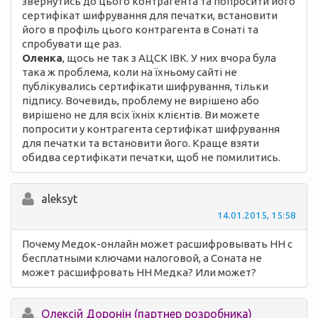
звернутись до цього контрагента та попросити його
сертифікат шифрування для печатки, встановити
його в профіль цього контрагента в Сонаті та
спробувати ще раз.
Оленка
, щось не так з АЦСК ІВК. У них вчора була
така ж проблема, коли на їхньому сайті не
публікувались сертифікати шифрування, тільки
підпису. Вочевидь, проблему не вирішено або
вирішено не для всіх їхніх клієнтів. Ви можете
попросити у контрагента сертифікат шифрування
для печатки та встановити його. Краще взяти
обидва сертифікати печатки, щоб не помилитись.
aleksyt
14.01.2015, 15:58
Почему Медок-онлайн может расшифровывать НН с
бесплатными ключами налоговой, а Соната не
может расшифровать НН Медка? Или может?
Олексій Доронін (партнер розробника)