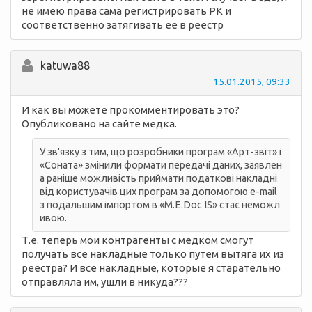
не имею права сама регистрировать РК и
соответственно затягивать ее в реестр
katuwa88
15.01.2015, 09:33
И как вы можете прокомментировать это?
Опубликовано на сайте медка.
У зв'язку з тим, що розробники програм «Арт-звіт» і
«Соната» змінили формати передачі даних, заявлен
а раніше можливість приймати податкові накладні
від користувачів цих програм за допомогою e-mail
з подальшим імпортом в «M.E.Doc IS» стає неможл
ивою.
Т.е. теперь мои контрагенты с медком смогут
получать все накладные только путем вытяга их из
реестра? И все накладные, которые я старательно
отправляла им, ушли в никуда???