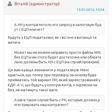
Вiталій (адміністратор)
15.01.2015, 10:34
А НН у контрагента по его запросу в налоговую буд
ут с ЕЦП или нет?
Будуть з ЕЦП податкової, як і всі їхні квитанції та
витяги.
Может мы им можем направить просто файлы XML
без ЕЦП и им этого будет достаточно или обязате
льно должны быть НН с ЕЦП (на случай проверки)
Це вам краще визначити у податківців. Мені
здається, що тепер при перевірці за основу буде
прийматись той варіант ПН, який зареєстрований у
ЄДР. А ті, що будуть у контрагентів, з підписом чи
без, не матимуть такої ваги.
А как в таком случае быть с РК, которые должен р
егестрировать наш контрагент?