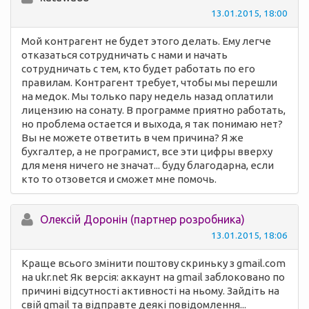
13.01.2015, 18:00
Мой контрагент не будет этого делать. Ему легче
отказаться сотрудничать с нами и начать
сотрудничать с тем, кто будет работать по его
правилам. Контрагент требует, чтобы мы перешли
на медок. Мы только пару недель назад оплатили
лицензию на сонату. В программе приятно работать,
но проблема остается и выхода, я так понимаю нет?
Вы не можете ответить в чем причина? Я же
бухгалтер, а не програмист, все эти цифры вверху
для меня ничего не значат... буду благодарна, если
кто то отзовется и сможет мне помочь.
Олексій Доронін (партнер розробника)
13.01.2015, 18:06
Краще всього змінити поштову скриньку з gmail.com
на ukr.net Як версія: аккаунт на gmail заблоковано по
причині відсутності активності на ньому. Зайдіть на
свій gmail та відправте деякі повідомлення...