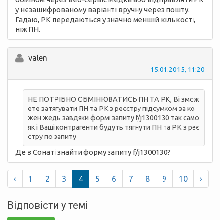
у незашифрованому варіанті вручну через пошту.
Гадаю, РК передаються у значно меншій кількості,
ніж ПН.
valen
15.01.2015, 11:20
НЕ ПОТРІБНО ОБМІНЮВАТИСЬ ПН ТА РК, Ві змож
ете затягувати ПН та РК з реєстру підсумком за ко
жен жедь завдяки формі запиту f/j1300130 так само
як і Ваші контрагенти будуть тягнути ПН та РК з реє
стру по запиту
Де в Сонаті знайти форму запиту f/j1300130?
‹
1
2
3
4
5
6
7
8
9
10
›
Відповісти у темі