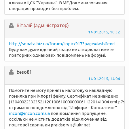
ключи АЦСК "Украина". В МЕДоке аналогичная
операция проходит без проблем.
Вiталій (адміністратор)
14.01.2015, 10:32
http://sonata.biz.ua/forum/topic/917?page=last#end
Буду вам дуже вдячний, якщо не створюватимете
повторних однакових повідомлень на форумі.
beso81
14.01.2015, 14:04
Помогите не могу принять налоговую накладную
помилка при імпорті файлу: Сертифікат не знайдено
(13040022332352J1201006100000000611220141304.xml.p7s.p
отримано повідомлення від "Информ - Консалтинг"
incon@incon.com.ua
повідомлення пропущене,
оскільки не містить додатків відключення від
поштової скриньки praidservis@ukr.net