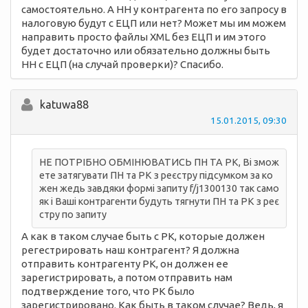
самостоятельно. А НН у контрагента по его запросу в
налоговую будут с ЕЦП или нет? Может мы им можем
направить просто файлы XML без ЕЦП и им этого
будет достаточно или обязательно должны быть
НН с ЕЦП (на случай проверки)? Спасибо.
katuwa88
15.01.2015, 09:30
НЕ ПОТРІБНО ОБМІНЮВАТИСЬ ПН ТА РК, Ві змож
ете затягувати ПН та РК з реєстру підсумком за ко
жен жедь завдяки формі запиту f/j1300130 так само
як і Ваші контрагенти будуть тягнути ПН та РК з реє
стру по запиту
А как в таком случае быть с РК, которые должен
регестрировать наш контрагент? Я должна
отправить контрагенту РК, он должен ее
зарегистрировать, а потом отправить нам
подтверждение того, что РК было
зарегистрировано. Как быть в таком случае? Ведь, я