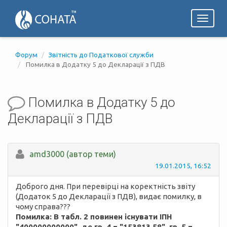
Toggl
naviga
Форум
Звітність до Податкової служби
Помилка в Додатку 5 до Декларації з ПДВ
Помилка в Додатку 5 до
Декларації з ПДВ
amd3000 (автор теми)
19.01.2015, 16:52
Доброго дня. При перевірці на коректність звіту
(Додаток 5 до Декларації з ПДВ), видає помилку, в
чому справа???
Помилка: В табл. 2 повинен існувати ІПН
"400000000000", де гр. 4 = "153813,58", гр. 5 =