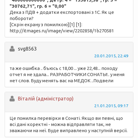
"30762,71", гр. 6 = "0,00"
Дека з ПДВ + додатки експортовані з 1С. Як це
побороти?
[Скрін екрану з помилкою][1] [1]:
http://itmages.ru/image/view/2202858/1b270581
svg8563
20.01.2015, 22:49
та же ошибка .. бъюсь с 18,00 ... уже 22,48... походу
отчет я не здала... РАЗРАБОТЧИКИ СОНАТЫ!.. у меня
нет слов. Буду менять вас на МЕДОК ..Подвели
Вiталій (адміністратор)
21.01.2015, 09:17
Це помилка перевірки в Сонаті. Якщо ви певні, що
всі дані коректні - можна відправляти так, не
зважаючи на неї. Буде виправлено у наступній версії.