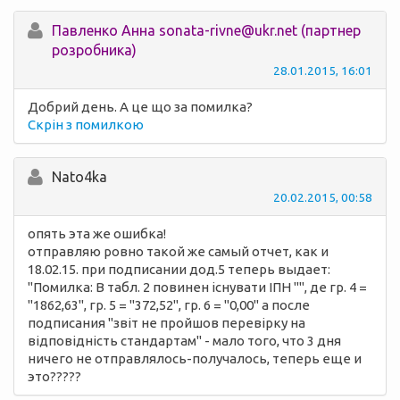
Павленко Анна sonata-rivne@ukr.net (партнер
розробника)
28.01.2015, 16:01
Добрий день. А це що за помилка?
Скрін з помилкою
Nato4ka
20.02.2015, 00:58
опять эта же ошибка!
отправляю ровно такой же самый отчет, как и
18.02.15. при подписании дод.5 теперь выдает:
"Помилка: В табл. 2 повинен існувати ІПН "", де гр. 4 =
"1862,63", гр. 5 = "372,52", гр. 6 = "0,00" а после
подписания "звіт не пройшов перевірку на
відповідність стандартам" - мало того, что 3 дня
ничего не отправлялось-получалось, теперь еще и
это?????