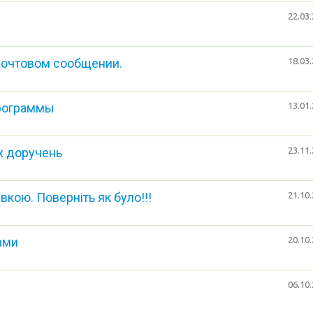
22.03.
 почтовом сообщении.
18.03.
программы
13.01.
х доручень
23.11.
кою. Поверніть як було!!!
21.10.
ами
20.10.
06.10.