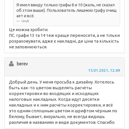
Я имел ввиду только графы 8 и 10 (жаль, не сказал
об этом выше). Пользователь лишнюю графу очищ
ает и всё.
Urok
Це можна зробити.
ПС. графи 13 та 14 теж краще переносити, а не тільки
розраховувати, адже є накладні, де ціна та кількість
не заповнюються.
berev
15.01.2021, 12:49
Добрый день. У меня просьба к дизайну. Хотелось
быть как-то цветом выделять расчёты
корректировки во входящих и исходящих
налоговых накладных. Когда идут десятки
накладных и к ним расчёты корректировки, и всё
это одним сплошным цветом и шрифтом чёрным по
белому, бывает, визуально, не всегда видишь
различия в названиях и виде документов. Спасибо