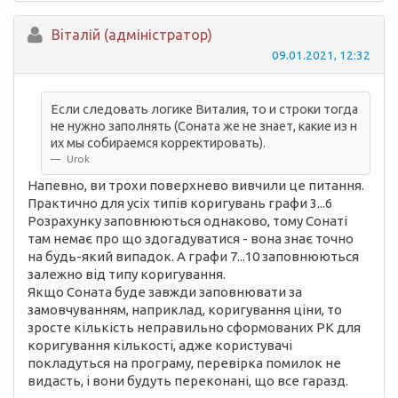
Вiталій (адміністратор)
09.01.2021, 12:32
Если следовать логике Виталия, то и строки тогда
не нужно заполнять (Соната же не знает, какие из н
их мы собираемся корректировать).
Urok
Напевно, ви трохи поверхнево вивчили це питання.
Практично для усіх типів коригувань графи 3...6
Розрахунку заповнюються однаково, тому Сонаті
там немає про що здогадуватися - вона знає точно
на будь-який випадок. А графи 7...10 заповнюються
залежно від типу коригування.
Якщо Соната буде завжди заповнювати за
замовчуванням, наприклад, коригування ціни, то
зросте кількість неправильно сформованих РК для
коригування кількості, адже користувачі
покладуться на програму, перевірка помилок не
видасть, і вони будуть переконані, що все гаразд.