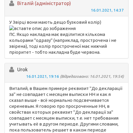
Вiталій (адміністратор)
16.01.2021, 14:37
У Звірці вони мають дещо бузковий колір)
ПС. Якщо накладна має виділитися кількома
кольорами "одразу" (наприклад, прострочена і не
звірена), тоді колір простроченої має нижчий
пріоритет - тобто накладна буде червона.
Urok
16.01.2021, 19:16
(Відредаговано: 16.01.2021, 19:54)
Виталий, в Вашем примере реквизит "До декларації
за" не совпадает с месяцем выписки НН и как я
сказал выше - всё нормально подсвечивается
сиреневым. Я говорю про просроченные НН, в
свойствах которых реквизит "До декларації за"
совпадает с месяцем выписки, т.е. нет требования
учитывать её в другом периоде. Другими словами,
пока пользователь решает в каком периоде