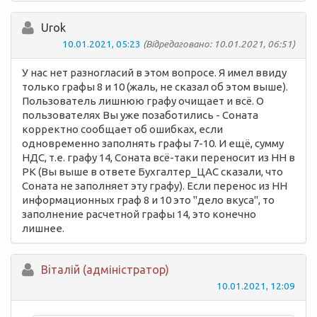
Urok
10.01.2021, 05:23
(Відредаговано: 10.01.2021, 06:51)
У нас нет разногласий в этом вопросе. Я имел ввиду
только графы 8 и 10 (жаль, не сказал об этом выше).
Пользователь лишнюю графу очищает и всё. О
пользователях Вы уже позаботились - Соната
корректно сообщает об ошибках, если
одновременно заполнять графы 7-10. И ещё, сумму
НДС, т.е. графу 14, Соната всё-таки переносит из НН в
РК (Вы выше в ответе Бухгалтер_ЦАС сказали, что
Соната не заполняет эту графу). Если перенос из НН
информационных граф 8 и 10 это "дело вкуса", то
заполнение расчетной графы 14, это конечно
лишнее.
Вiталій (адміністратор)
10.01.2021, 12:09