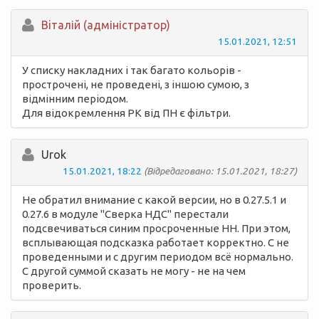
Вiталій (адміністратор)
15.01.2021, 12:51
У списку накладних і так багато кольорів -
прострочені, не проведені, з іншою сумою, з
відмінним періодом.
Для відокремлення РК від ПН є фільтри.
Urok
15.01.2021, 18:22
(Відредаговано: 15.01.2021, 18:27)
Не обратил внимание с какой версии, но в 0.27.5.1 и
0.27.6 в модуле "Сверка НДС" перестали
подсвечиваться синим просроченные НН. При этом,
всплывающая подсказка работает корректно. С не
проведенными и с другим периодом всё нормально.
С другой суммой сказать не могу - не на чем
проверить.