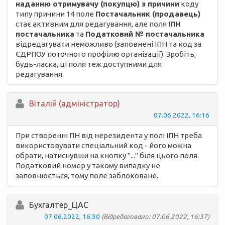
наданню отримувачу (покупцю) з причини
коду
типу причини 14 поле
Постачальник (продавець)
стає активним для редагування, але поля
ІПН
постачальника
та
Податковий № постачальника
відредагувати неможливо (заповнені ІПН та код за
ЄДРПОУ поточного профілю організації). Зробіть,
будь-ласка, ці поля теж доступними для
редагування.
Вiталій (адміністратор)
07.06.2022, 16:16
При створенні ПН від нерезидента у полі ІПН треба
використовувати спеціальний код - його можна
обрати, натиснувши на кнопку "..." біля цього поля.
Податковий номер у такому випадку не
заповнюється, тому поле заблоковане.
Бухгалтер_ЦАС
07.06.2022, 16:30
(Відредаговано: 07.06.2022, 16:37)