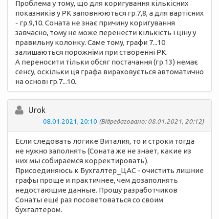
Проблема у тому, що для коригування кількісних
показників у РК заповнюються гр.7,8, а для вартісних
- гр.9,10. Соната не знає причину коригування
завчасно, тому не може перенести кількість і ціну у
правильну колонку. Саме тому, графи 7...10
залишаються порожніми при створенні РК.
А переносити тільки обсяг постачання (гр.13) немає
сенсу, оскільки ця графа вираховується автоматично
на основі гр.7...10.
Urok
08.01.2021, 20:10
(Відредаговано: 08.01.2021, 20:12)
Если следовать логике Виталия, то и строки тогда
не нужно заполнять (Соната же не знает, какие из
них мы собираемся корректировать).
Присоединяюсь к Бухгалтер_ЦАС - очистить лишние
графы проще и практичнее, чем дозаполнять
недостающие данные. Прошу разработчиков
Сонаты ещё раз посоветоваться со своим
бухгалтером.