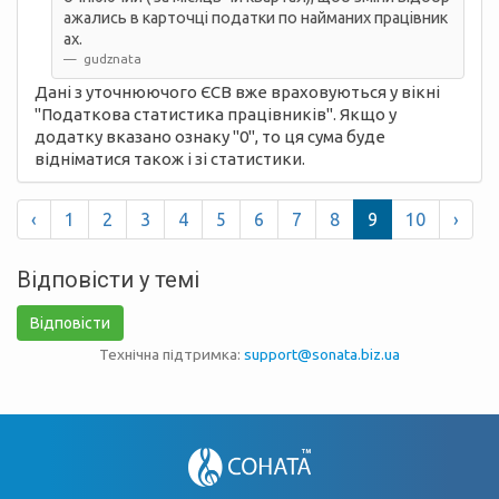
ажались в карточці податки по найманих працівник
ах.
gudznata
Дані з уточнюючого ЄСВ вже враховуються у вікні
"Податкова статистика працівників". Якщо у
додатку вказано ознаку "0", то ця сума буде
відніматися також і зі статистики.
‹
1
2
3
4
5
6
7
8
9
10
›
Відповісти у темі
Відповісти
Технічна підтримка:
support@sonata.biz.ua