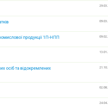
29.03.
атків
09.03.
промислової продукції 1П-НПП
09.02.
13.01.
х осіб та відокремлених
21.10.
02.08.
24.04.