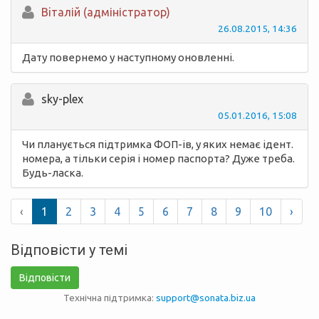
Вiталій (адміністратор)
26.08.2015, 14:36
Дату повернемо у наступному оновленні.
sky-plex
05.01.2016, 15:08
Чи планується підтримка ФОП-ів, у яких немає ідент.
номера, а тільки серія і номер паспорта? Дуже треба.
Будь-ласка.
‹
1
2
3
4
5
6
7
8
9
10
›
Відповісти у темі
Відповісти
Технічна підтримка:
support@sonata.biz.ua