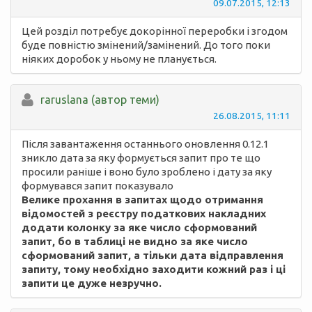
09.07.2015, 12:13
Цей розділ потребує докорінної переробки і згодом
буде повністю змінений/замінений. До того поки
ніяких доробок у ньому не планується.
raruslana (автор теми)
26.08.2015, 11:11
Після завантаження останнього оновлення 0.12.1
зникло дата за яку формується запит про те що
просили раніше і воно було зроблено і дату за яку
формувався запит показувало
Велике прохання в запитах щодо отримання
відомостей з реєстру податкових накладних
додати колонку за яке число сформований
запит, бо в таблиці не видно за яке число
сформований запит, а тільки дата відправлення
запиту, тому необхідно заходити кожний раз і ці
запити це дуже незручно.