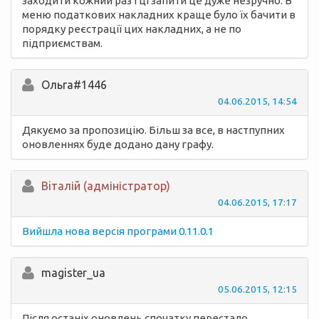
заходити кожний раз і ці запити це дуже незручно. В
меню податкових накладних краще було їх бачити в
порядку реєстрації цих накладних, а не по
підприємствам.
Ольга#1446
04.06.2015, 14:54
Дякуємо за пропозицію. Більш за все, в настпупних
оновленнях буде додано дану графу.
Вiталій (адміністратор)
04.06.2015, 17:17
Вийшла нова версія програми 0.11.0.1
magister_ua
05.06.2015, 12:15
Після останіх оновлень спочатку перестало