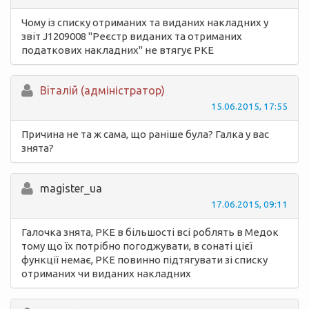
Чому із списку отриманих та виданих накладних у
звіт J1209008 "Реєстр виданих та отриманих
податкових накладних" не втягує РКЕ
Вiталій (адміністратор)
15.06.2015, 17:55
Причина не та ж сама, що раніше була? Галка у вас
знята?
magister_ua
17.06.2015, 09:11
Галочка знята, РКЕ в більшості всі роблять в Медок
тому що їх потрібно погоджувати, в сонаті цієї
функції немає, РКЕ повинно підтягувати зі списку
отриманих чи виданих накладних