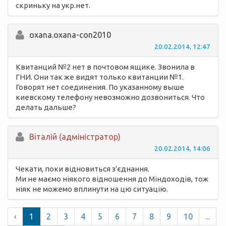
скриньку на укр.нет.
oxana.oxana-con2010
20.02.2014, 12:47
Квитанций №2 нет в почтовом ящике. Звонила в
ГНИ. Они так же видят только квитанции №1.
Говорят нет соединения. По указанному выше
киевскому телефону невозможно дозвониться. Что
делать дальше?
Вiталій (адміністратор)
20.02.2014, 14:06
Чекати, поки відновиться з'єднання.
Ми не маємо ніякого відношення до Міндоходів, тож
ніяк не можемо вплинути на цю ситуацію.
‹
1
2
3
4
5
6
7
8
9
10
...