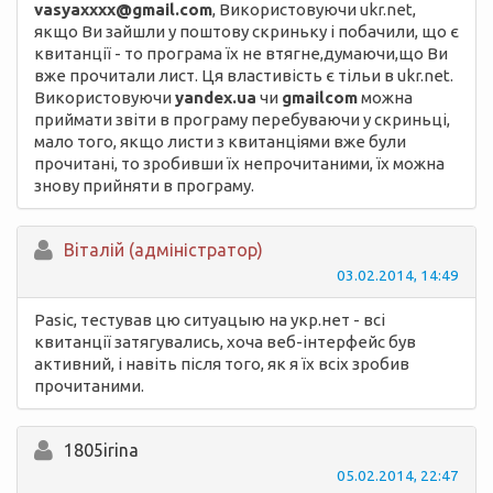
vasyaxxxx@gmail.com
, Використовуючи ukr.net,
якщо Ви зайшли у поштову скриньку і побачили, що є
квитанції - то програма їх не втягне,думаючи,що Ви
вже прочитали лист. Ця властивість є тільи в ukr.net.
Використовуючи
yandex.ua
чи
gmailcom
можна
приймати звіти в програму перебуваючи у скриньці,
мало того, якщо листи з квитанціями вже були
прочитані, то зробивши їх непрочитаними, їх можна
знову прийняти в програму.
Вiталій (адміністратор)
03.02.2014, 14:49
Pasic, тестував цю ситуацыю на укр.нет - всі
квитанції затягувались, хоча веб-інтерфейс був
активний, і навіть після того, як я їх всіх зробив
прочитаними.
1805irina
05.02.2014, 22:47