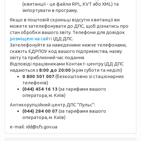
(квитанції - це файли RPL, KVT або XML) та
імпортувати в програму.
Якщо в поштовій скриньці відсутні квитанції ви
можете зателефонувати до ДПС, щоб дізнатись про
стан обробки вашого звіту. Телефони для довідок
розміщені на сайті
ІДД ДПС.
Зателефонуйте за наведеними нижче телефонами,
скажіть ЄДРПОУ код вашого підприємства, назву
звіту та приблизний час подання.
Відповіді працівниками Контакт-центру ІДД ДПС
надаються з
8:00 до 20:00
(крім суботи та неділі)
0 800 501 007
(безкоштовно зі стаціонарних
телефонів)
(044) 454 16 13
(за тарифами вашого
оператора, м. Київ)
Антикорупційний центр ДПС "Пульс":
(044) 284 00 07
(за тарифами вашого
оператора, м. Київ)
e-mail: idd@sfs.gov.ua