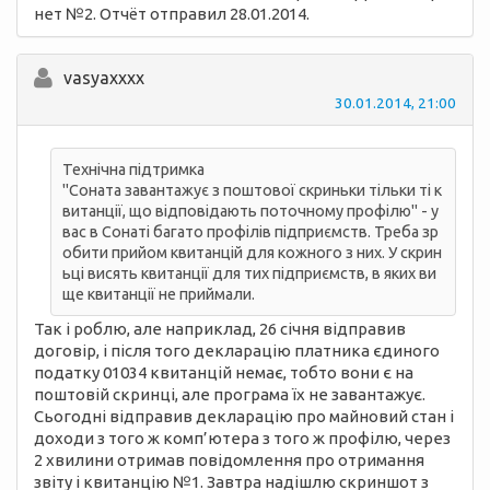
нет №2. Отчёт отправил 28.01.2014.
vasyaxxxx
30.01.2014, 21:00
Технічна підтримка
"Соната завантажує з поштової скриньки тільки ті к
витанції, що відповідають поточному профілю" - у
вас в Сонаті багато профілів підприємств. Треба зр
обити прийом квитанцій для кожного з них. У скрин
ьці висять квитанції для тих підприємств, в яких ви
ще квитанції не приймали.
Так і роблю, але наприклад, 26 січня відправив
договір, і після того декларацію платника єдиного
податку 01034 квитанцій немає, тобто вони є на
поштовій скринці, але програма їх не завантажує.
Сьогодні відправив декларацію про майновий стан і
доходи з того ж комп’ютера з того ж профілю, через
2 хвилини отримав повідомлення про отримання
звіту і квитанцію №1. Завтра надішлю скриншот з