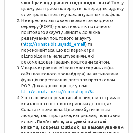
якої були відправлені відповідні звіти
! Тож, у
цьому разі треба повернути попередню адресу
електронної пошти у налаштуваннях профілю.
Не вірно налаштовані параметри вхідного
серверу (POP3) у властивостях поточного
поштового акаунту. Зайдіть до вікна
редагування поштового акаунту
(
http://sonata.biz.ua/add_email
) та
переконайтеся, що всі параметри
відповідають налаштуванням, які
рекомендовані вашим поштовим сайтом.
У параметрах вашої поштової скриньки (на
сайті поштового провайдера) не активована
функція пересилання листів за протоколом
POP. Докладніше про це у темі
http://sonata.biz.ua/forum/topic/84
.
Хтось інший перемістив або видалив отримані
квитанції з поштової скриньки до того, як
Соната їх прийняла. Це може бути як інша
людина, так і програма, наприклад, поштовий
клієнт.
Пам'ятайте, що деякі поштові
клієнти, зокрема Outlook, за замовчуванням