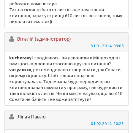
робочого комп’ютера.
Так на склинці багато листів, але там тільки
квитанції, зараз у скринці 610 листів, всі січневі, тому
видаляти немає як((
Вiталій (адміністратор)
31.01.2014, 09:05
kucheravyi
, сподіваюсь, ви дзвонили в Міндоходів і
вам щось відповіли стосовно другої квитанції?..
vasyaxxxx
, рекомендовано створювати для Сонати
окрему скриньку. Щоб тільки вона нею
користувалась. Тоді можна буде періодичні всі
квитанції завантажувати у програму, і не буде висіти
така кількість листів. Чи ви маєте на увазі, що всі 610
Соната не бачить і не може затягнути?
Ліпач Павло
01.02.2014, 20:23