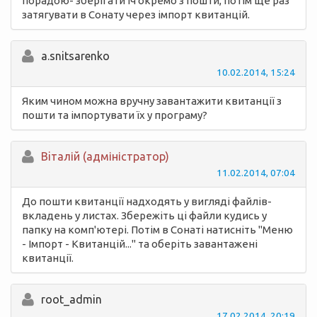
порадою- зберігати їч окремо з пошти, потім ще раз
затягувати в Сонату через імпорт квитанцій.
a.snitsarenko
10.02.2014, 15:24
Яким чином можна вручну завантажити квитанції з
пошти та імпортувати їх у програму?
Вiталій (адміністратор)
11.02.2014, 07:04
До пошти квитанції надходять у вигляді файлів-
вкладень у листах. Збережіть ці файли кудись у
папку на комп'ютері. Потім в Сонаті натисніть "Меню
- Імпорт - Квитанцій..." та оберіть завантажені
квитанції.
root_admin
17.02.2014, 20:19