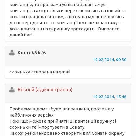
квитанцій, то програма успішно завантажує
квитанції, а якщо тільки переключитись на інший та
почати працювати з ним, а потім назад повернутись
до попереднього, то квитанції вже не завантажує...
Хоча квитанції на скриньку приходять... Виправте
даний баг!
Костя#9626
19.02.2014, 00:30
скринька створена на gmail
Вiталій (адміністратор)
19.02.2014, 15:46
Проблема відома і буде виправлена, проте не у
найближчих версіях.
Поки що можете прийняти ці квитанції вручну зі
скриньки та імпортувати в Сонату.
Також рекомендовано створити для Сонати окрему