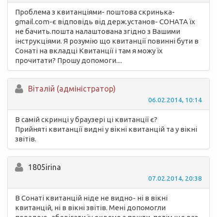
Проблема з квитанціями- поштова скринька-
gmail.com-є відповідь від держ.установ- СОНАТА їх
не бачить.пошта налаштована згідно з Вашими
інструкціями. Я розумію що квитанції повинні бути в
Сонаті на вкладці Квитанції і там я можу їх
прочитати? Прошу допомоги....
Вiталій (адміністратор)
06.02.2014, 10:14
В самій скринці у браузері ці квитанції є?
Прийняті квитанції видні у вікні квитанцій та у вікні
звітів.
1805irina
07.02.2014, 20:38
В Сонаті квитанцій ніде не видно- ні в вікні
квитанцій, ні в вікні звітів. Мені допомогли