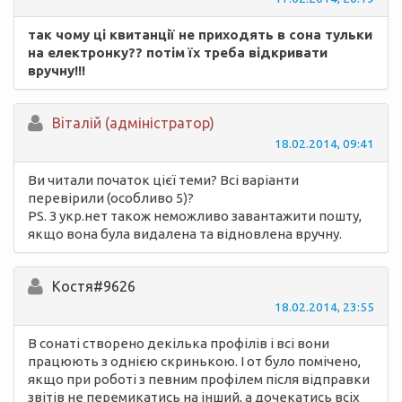
так чому ці квитанції не приходять в сона тульки
на електронку?? потім їх треба відкривати
вручну!!!
Вiталій (адміністратор)
18.02.2014, 09:41
Ви читали початок цієї теми? Всі варіанти
перевірили (особливо 5)?
PS. З укр.нет також неможливо завантажити пошту,
якщо вона була видалена та відновлена вручну.
Костя#9626
18.02.2014, 23:55
В сонаті створено декілька профілів і всі вони
працюють з однією скринькою. І от було помічено,
якщо при роботі з певним профілем після відправки
звітів не перемикатись на інший, а дочекатись всіх