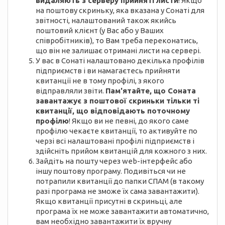
видаляють з серверу прийняті листи
! Якщо
на поштову скриньку, яка вказана у Сонаті для
звітності, налаштований також якийсь
поштовий клієнт (у Вас або у Ваших
співробітників), то Вам треба переконатись,
що він не залишає отримані листи на сервері.
У вас в Сонаті налаштовано декілька профілів
підприємств і ви намагаєтесь прийняти
квитанції не в тому профілі, з якого
відправляли звіти.
Пам'ятайте, що Соната
завантажує з поштової скриньки тільки ті
квитанції, що відповідають поточному
профілю
! Якщо ви не певні, до якого саме
профілю чекаєте квитанції, то активуйте по
черзі всі налаштовані профілі підприємств і
здійсніть прийом квитанцій для кожного з них.
Зайдіть на пошту через web-інтерфейс або
іншу поштову програму. Подивіться чи не
потрапили квитанції до папки СПАМ (в такому
разі програма не зможе їх сама завантажити).
Якщо квитанції присутні в скриньці, але
програма їх не може завантажити автоматично,
вам необхідно завантажити їх вручну