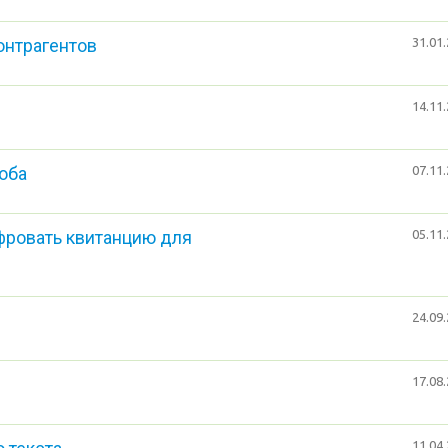
онтрагентов
31.01.
14.11.
соба
07.11.
фровать квитанцию для
05.11.
24.09.
17.08.
11.04.