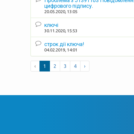
Проблема з J1391103 Повідомлення
цифрового підпису.
20.05.2020, 13:05
ключі
30.11.2020, 15:53
строк дії ключа!
04.02.2019, 14:01
‹
1
2
3
4
›