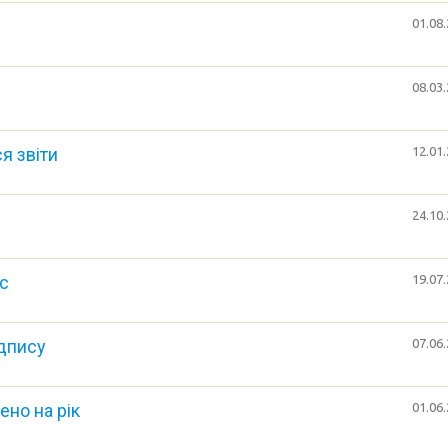
01.08.
08.03.
я звіти
12.01.
24.10.
с
19.07.
ідпису
07.06.
но на рік
01.06.