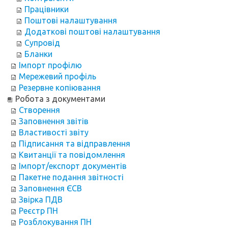
Працівники
Поштові налаштування
Додаткові поштові налаштування
Супровід
Бланки
Імпорт профілю
Мережевий профіль
Резервне копіювання
Робота з документами
Створення
Заповнення звітів
Властивості звіту
Підписання та відправлення
Квитанції та повідомлення
Імпорт/експорт документів
Пакетне подання звітності
Заповнення ЄСВ
Звірка ПДВ
Реєстр ПН
Розблокування ПН