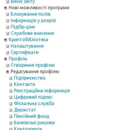
Вікно звіту
Нові можливості програми
Блокування полів
Інформація у розрізі
Підбір ціни
Службове внесення
Криптобібліотека
Налаштування
Сертифікати
Профіль
Створення профілю
Редагування профілю
Підприємство
Контакти
Реєстраційна інформація
Цифровий підпис
Фіскальна служба
Держстат
Пенсійний фонд
Банківські рахунки
Контрагенти