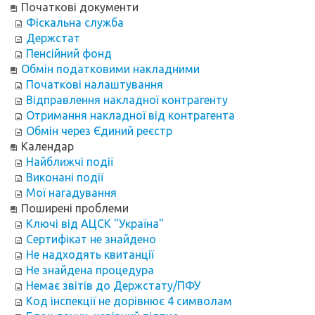
Початкові документи
Фіскальна служба
Держстат
Пенсійний фонд
Обмін податковими накладними
Початкові налаштування
Відправлення накладної контрагенту
Отримання накладної від контрагента
Обмін через Єдиний реєстр
Календар
Найближчі події
Виконані події
Мої нагадування
Поширені проблеми
Ключі від АЦСК "Україна"
Сертифікат не знайдено
Не надходять квитанції
Не знайдена процедура
Немає звітів до Держстату/ПФУ
Код інспекції не дорівнює 4 символам