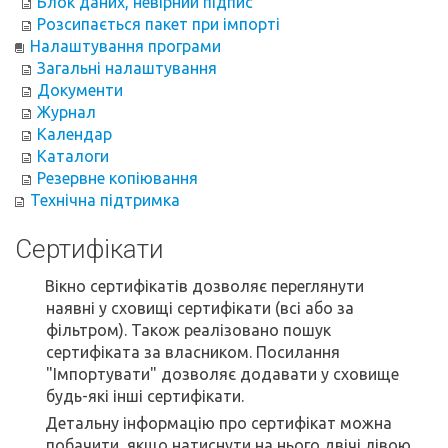
Блок даних, невірний підпис
Розсипається пакет при імпорті
Налаштування програми
Загальні налаштування
Документи
Журнал
Календар
Каталоги
Резервне копіювання
Технічна підтримка
Сертифікати
Вікно сертифікатів дозволяє переглянути
наявні у сховищі сертифікати (всі або за
фільтром). Також реалізовано пошук
сертифіката за власником. Посилання
"Імпортувати" дозволяє додавати у сховище
будь-які інші сертифікати.
Детальну інформацію про сертифікат можна
побачити, якщо натиснути на нього двічі лівою