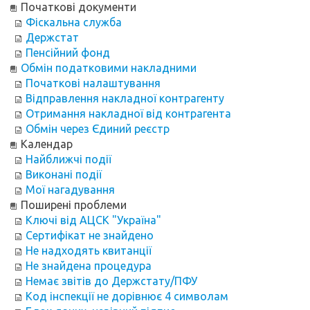
Початкові документи
Фіскальна служба
Держстат
Пенсійний фонд
Обмін податковими накладними
Початкові налаштування
Відправлення накладної контрагенту
Отримання накладної від контрагента
Обмін через Єдиний реєстр
Календар
Найближчі події
Виконані події
Мої нагадування
Поширені проблеми
Ключі від АЦСК "Україна"
Сертифікат не знайдено
Не надходять квитанції
Не знайдена процедура
Немає звітів до Держстату/ПФУ
Код інспекції не дорівнює 4 символам