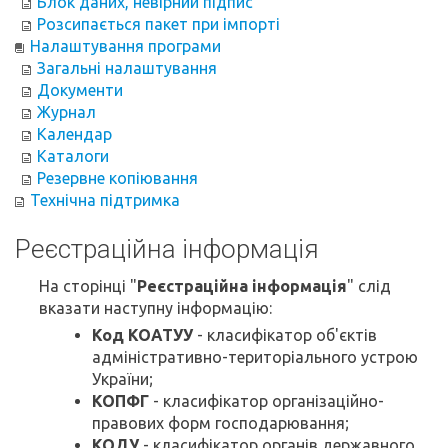
Блок даних, невірний підпис
Розсипається пакет при імпорті
Налаштування програми
Загальні налаштування
Документи
Журнал
Календар
Каталоги
Резервне копіювання
Технічна підтримка
Реєстраційна інформація
На сторінці "
Реєстраційна інформація
" слід
вказати наступну інформацію:
Код КОАТУУ
- класифікатор об'єктів
адміністративно-територіального устрою
України;
КОПФГ
- класифікатор організаційно-
правових форм господарювання;
КОДУ
- класифікатор органів державного