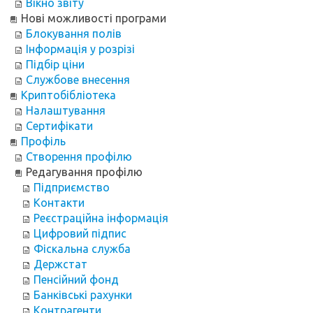
Вікно звіту
Нові можливості програми
Блокування полів
Інформація у розрізі
Підбір ціни
Службове внесення
Криптобібліотека
Налаштування
Сертифікати
Профіль
Створення профілю
Редагування профілю
Підприємство
Контакти
Реєстраційна інформація
Цифровий підпис
Фіскальна служба
Держстат
Пенсійний фонд
Банківські рахунки
Контрагенти