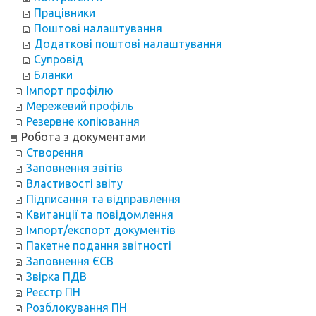
Працівники
Поштові налаштування
Додаткові поштові налаштування
Супровід
Бланки
Імпорт профілю
Мережевий профіль
Резервне копіювання
Робота з документами
Створення
Заповнення звітів
Властивості звіту
Підписання та відправлення
Квитанції та повідомлення
Імпорт/експорт документів
Пакетне подання звітності
Заповнення ЄСВ
Звірка ПДВ
Реєстр ПН
Розблокування ПН