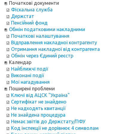
Початкові документи
Фіскальна служба
Держстат
Пенсійний фонд
Обмін податковими накладними
Початкові налаштування
Відправлення накладної контрагенту
Отримання накладної від контрагента
Обмін через Єдиний реєстр
Календар
Найближчі події
Виконані події
Мої нагадування
Поширені проблеми
Ключі від АЦСК "Україна"
Сертифікат не знайдено
Не надходять квитанції
Не знайдена процедура
Немає звітів до Держстату/ПФУ
Код інспекції не дорівнює 4 символам