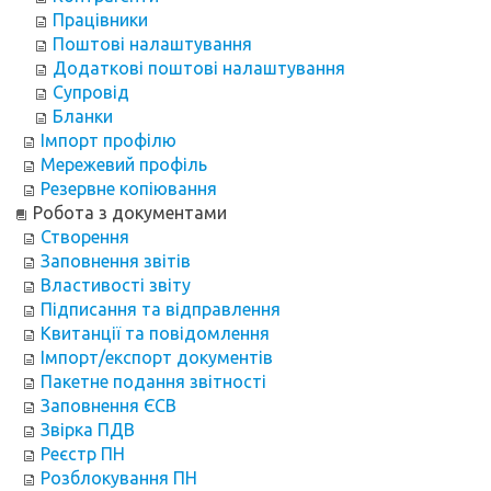
Працівники
Поштові налаштування
Додаткові поштові налаштування
Супровід
Бланки
Імпорт профілю
Мережевий профіль
Резервне копіювання
Робота з документами
Створення
Заповнення звітів
Властивості звіту
Підписання та відправлення
Квитанції та повідомлення
Імпорт/експорт документів
Пакетне подання звітності
Заповнення ЄСВ
Звірка ПДВ
Реєстр ПН
Розблокування ПН