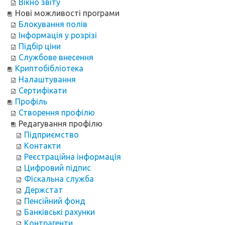
Вікно звіту
Нові можливості програми
Блокування полів
Інформація у розрізі
Підбір ціни
Службове внесення
Криптобібліотека
Налаштування
Сертифікати
Профіль
Створення профілю
Редагування профілю
Підприємство
Контакти
Реєстраційна інформація
Цифровий підпис
Фіскальна служба
Держстат
Пенсійний фонд
Банківські рахунки
Контрагенти