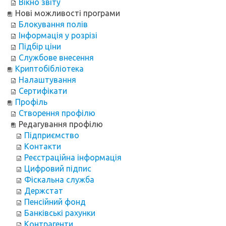
Вікно звіту
Нові можливості програми
Блокування полів
Інформація у розрізі
Підбір ціни
Службове внесення
Криптобібліотека
Налаштування
Сертифікати
Профіль
Створення профілю
Редагування профілю
Підприємство
Контакти
Реєстраційна інформація
Цифровий підпис
Фіскальна служба
Держстат
Пенсійний фонд
Банківські рахунки
Контрагенти