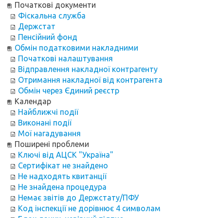
Початкові документи
Фіскальна служба
Держстат
Пенсійний фонд
Обмін податковими накладними
Початкові налаштування
Відправлення накладної контрагенту
Отримання накладної від контрагента
Обмін через Єдиний реєстр
Календар
Найближчі події
Виконані події
Мої нагадування
Поширені проблеми
Ключі від АЦСК "Україна"
Сертифікат не знайдено
Не надходять квитанції
Не знайдена процедура
Немає звітів до Держстату/ПФУ
Код інспекції не дорівнює 4 символам