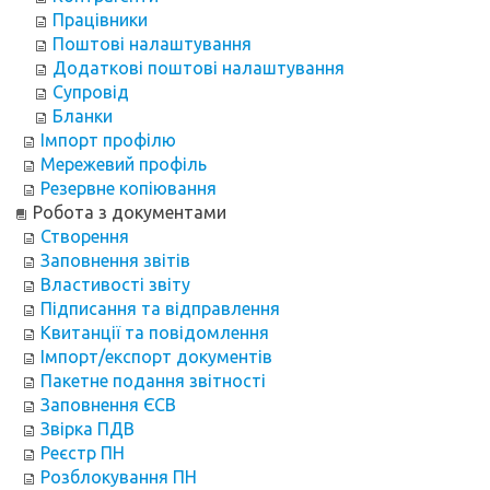
Працівники
Поштові налаштування
Додаткові поштові налаштування
Супровід
Бланки
Імпорт профілю
Мережевий профіль
Резервне копіювання
Робота з документами
Створення
Заповнення звітів
Властивості звіту
Підписання та відправлення
Квитанції та повідомлення
Імпорт/експорт документів
Пакетне подання звітності
Заповнення ЄСВ
Звірка ПДВ
Реєстр ПН
Розблокування ПН