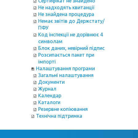
Сертифікат не знайдено
Не надходять квитанції
Не знайдена процедура
Немає звітів до Держстату/
ПФУ
Код інспекції не дорівнює 4
символам
Блок даних, невірний підпис
Розсипається пакет при
імпорті
Налаштування програми
Загальні налаштування
Документи
Журнал
Календар
Каталоги
Резервне копіювання
Технічна підтримка