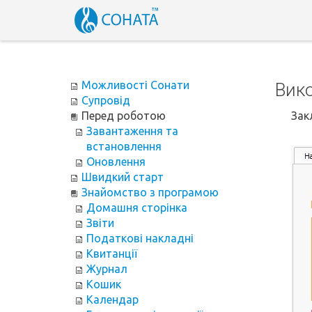
Можливості Сонати
Вико
Супровід
Перед роботою
Зак
Завантаження та
встановлення
Оновлення
Швидкий старт
Знайомство з програмою
Домашня сторінка
Звіти
Податкові накладні
Квитанції
Журнал
Кошик
Календар