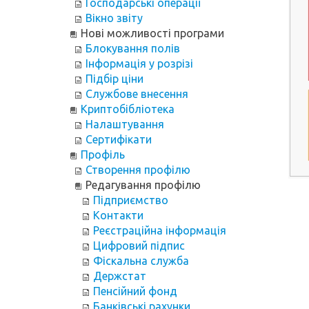
Господарські операції
Вікно звіту
Нові можливості програми
Блокування полів
Інформація у розрізі
Підбір ціни
Службове внесення
Криптобібліотека
Налаштування
Сертифікати
Профіль
Створення профілю
Редагування профілю
Підприємство
Контакти
Реєстраційна інформація
Цифровий підпис
Фіскальна служба
Держстат
Пенсійний фонд
Банківські рахунки