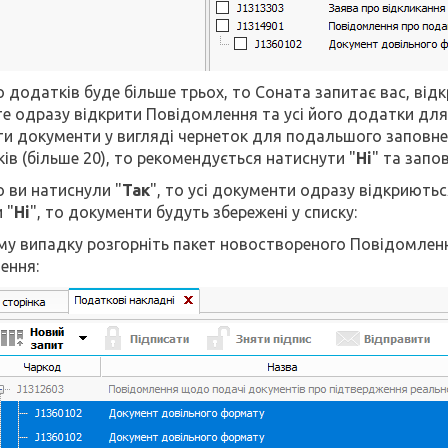
о додатків буде більше трьох, то Соната запитає вас, відкри
е одразу відкрити Повідомлення та усі його додатки для 
ти документи у вигляді чернеток для подальшого заповненн
ів (більше 20), то рекомендується натиснути "
Ні
" та запо
о ви натиснули "
Так
", то усі документи одразу відкриютьс
 "
Ні
", то документи будуть збережені у списку:
му випадку розгорніть пакет новоствореного Повідомленн
ення: