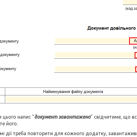
я цього напис "
документ завантажено
" свідчитиме, що вс
те його.
амі дії треба повторити для кожного додатку, завантаживш