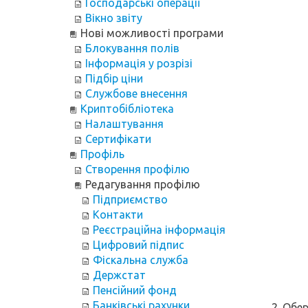
Господарські операції
Вікно звіту
Нові можливості програми
Блокування полів
Інформація у розрізі
Підбір ціни
Службове внесення
Криптобібліотека
Налаштування
Сертифікати
Профіль
Створення профілю
Редагування профілю
Підприємство
Контакти
Реєстраційна інформація
Цифровий підпис
Фіскальна служба
Держстат
Пенсійний фонд
Банківські рахунки
2. Обе