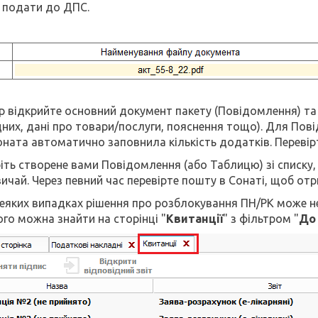
 подати до ДПС.
ер відкрийте основний документ пакету (Повідомлення) та
них, дані про товари/послуги, пояснення тощо). Для Пов
ната автоматично заповнила кількість додатків. Перевірт
ріть створене вами Повідомлення (або Таблицю) зі списку,
вичай. Через певний час перевірте пошту в Сонаті, щоб отр
деяких випадках рішення про розблокування ПН/РК може не
ого можна знайти на сторінці "
Квитанції
" з фільтром "
До 