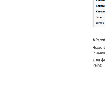
Що роб
Якщо ф
їх зме
Для фа
Paint: