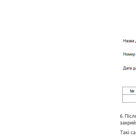
6. Післ
закрий
Такі с