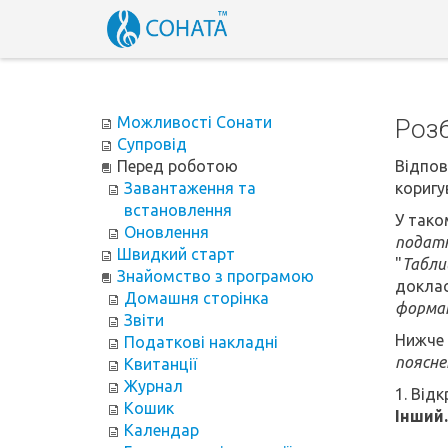
Можливості Сонати
Роз
Супровід
Перед роботою
Відпов
Завантаження та
коригу
встановлення
У тако
Оновлення
податк
Швидкий старт
"
Табли
Знайомство з програмою
доклас
Домашня сторінка
форма
Звіти
Нижче 
Податкові накладні
пояснен
Квитанції
Журнал
1. Відк
Кошик
Інший..
Календар