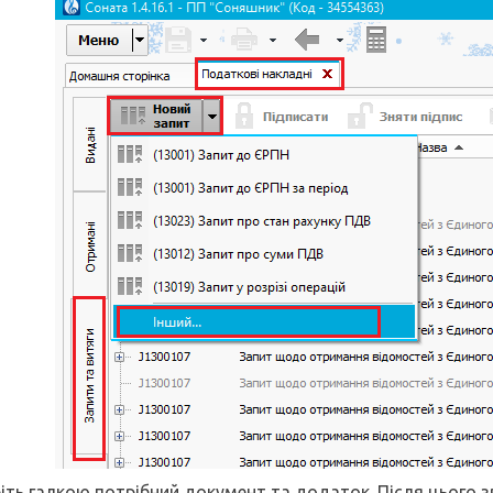
ріть галкою потрібний документ та додаток. Після цього зв