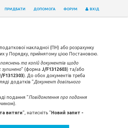
ПРИДБАТИ
ДОПОМОГА
ФОРУМ
ВХІД
податкової накладної (ПН) або розрахунку
них у Порядку, прийнятому цією Постановою.
пояснень та копій документів щодо
 зупинено
" (форма
J/F1312603
) та/або
J/F1312303
). До обох документів треба
ляді додатків "
Документ довільного
аді подання "
Повідомлення про подання
чином).
та витяги
", натисніть "
Новий запит -