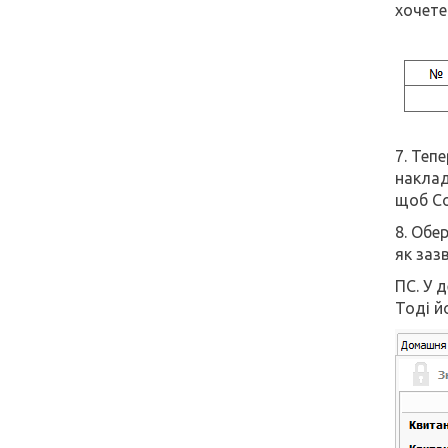
хочете
7. Теп
наклад
щоб Со
8. Обе
як заз
ПС. У 
Тоді й