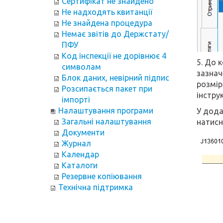
Сертифікат не знайдено
Не надходять квитанції
Не знайдена процедура
Немає звітів до Держстату/
ПФУ
Код інспекції не дорівнює 4
5. До 
символам
зазнач
Блок даних, невірний підпис
розмі
Розсипається пакет при
інструк
імпорті
Налаштування програми
У дода
Загальні налаштування
натисн
Документи
Журнал
Календар
Каталоги
Резервне копіювання
Технічна підтримка