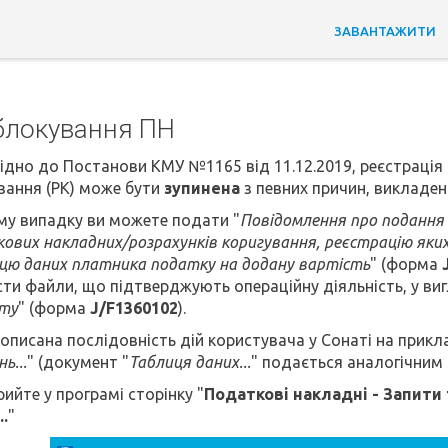
ЗАВАНТАЖИТИ
блокування ПН
ідно до Постанови КМУ №1165 від 11.12.2019, реєстрація 
вання (РК) може бути
зупинена
з певних причин, викладе
му випадку ви можете подати "
Повідомлення про подання 
ових накладних/розрахунків коригування, реєстрацію яких
цю даних платника податку на додану вартість
" (форма
ти файли, що підтверджують операційну діяльність, у виг
ту
" (форма
J/F1360102
).
описана послідовність дій користувача у Сонаті на прикл
ь...
" (документ "
Таблиця даних...
" подається аналогічним 
рийте у програмі сторінку "
Податкові накладні - Запити 
.
"