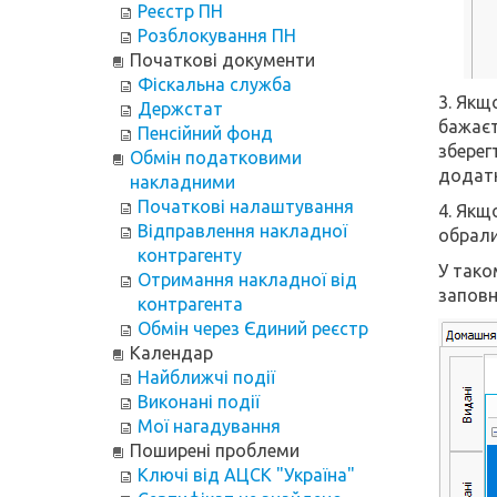
Реєстр ПН
Розблокування ПН
Початкові документи
Фіскальна служба
3. Якщ
Держстат
бажаєт
Пенсійний фонд
зберег
Обмін податковими
додатк
накладними
Початкові налаштування
4. Якщ
Відправлення накладної
обрали
контрагенту
У тако
Отримання накладної від
заповн
контрагента
Обмін через Єдиний реєстр
Календар
Найближчі події
Виконані події
Мої нагадування
Поширені проблеми
Ключі від АЦСК "Україна"