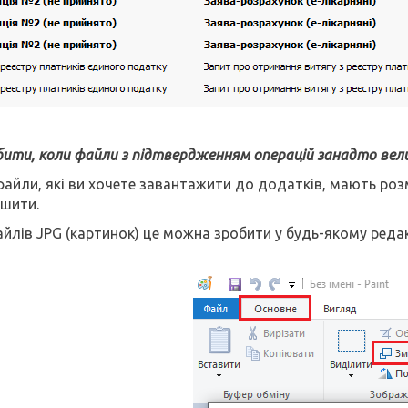
ити, коли файли з підтвердженням операцій занадто вели
айли, які ви хочете завантажити до додатків, мають розм
ншити.
йлів JPG (картинок) це можна зробити у будь-якому реда