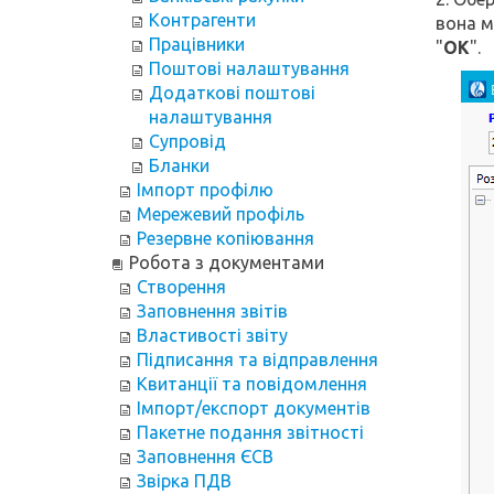
Контрагенти
вона м
Працівники
"
ОК
".
Поштові налаштування
Додаткові поштові
налаштування
Супровід
Бланки
Імпорт профілю
Мережевий профіль
Резервне копіювання
Робота з документами
Створення
Заповнення звітів
Властивості звіту
Підписання та відправлення
Квитанції та повідомлення
Імпорт/експорт документів
Пакетне подання звітності
Заповнення ЄСВ
Звірка ПДВ