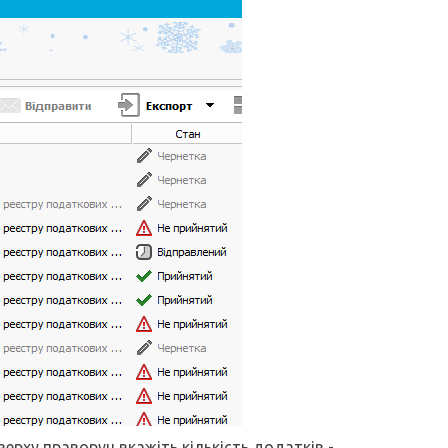
ерху праворуч вкажіть кількість додатків -