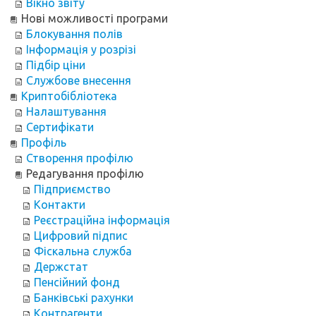
Вікно звіту
Нові можливості програми
Блокування полів
Інформація у розрізі
Підбір ціни
Службове внесення
Криптобібліотека
Налаштування
Сертифікати
Профіль
Створення профілю
Редагування профілю
Підприємство
Контакти
Реєстраційна інформація
Цифровий підпис
Фіскальна служба
Держстат
Пенсійний фонд
Банківські рахунки
Контрагенти