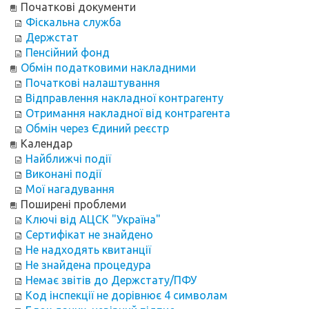
Початкові документи
Фіскальна служба
Держстат
Пенсійний фонд
Обмін податковими накладними
Початкові налаштування
Відправлення накладної контрагенту
Отримання накладної від контрагента
Обмін через Єдиний реєстр
Календар
Найближчі події
Виконані події
Мої нагадування
Поширені проблеми
Ключі від АЦСК "Україна"
Сертифікат не знайдено
Не надходять квитанції
Не знайдена процедура
Немає звітів до Держстату/ПФУ
Код інспекції не дорівнює 4 символам