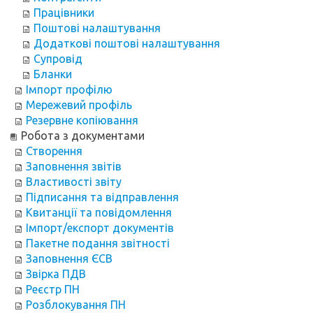
Працівники
Поштові налаштування
Додаткові поштові налаштування
Супровід
Бланки
Імпорт профілю
Мережевий профіль
Резервне копіювання
Робота з документами
Створення
Заповнення звітів
Властивості звіту
Підписання та відправлення
Квитанції та повідомлення
Імпорт/експорт документів
Пакетне подання звітності
Заповнення ЄСВ
Звірка ПДВ
Реєстр ПН
Розблокування ПН