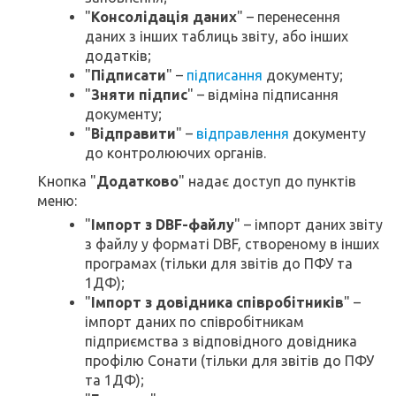
"
Консолідація даних
" – перенесення
даних з інших таблиць звіту, або інших
додатків;
"
Підписати
" –
підписання
документу;
"
Зняти підпис
" – відміна підписання
документу;
"
Відправити
" –
відправлення
документу
до контролюючих органів.
Кнопка "
Додатково
" надає доступ до пунктів
меню:
"
Імпорт з DBF-файлу
" – імпорт даних звіту
з файлу у форматі DBF, створеному в інших
програмах (тільки для звітів до ПФУ та
1ДФ);
"
Імпорт з довідника співробітників
" –
імпорт даних по співробітникам
підприємства з відповідного довідника
профілю Сонати (тільки для звітів до ПФУ
та 1ДФ);