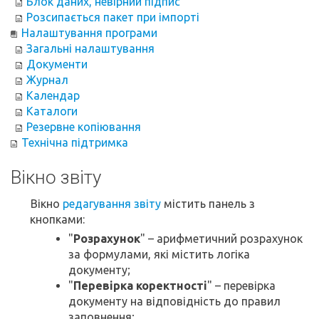
Блок даних, невірний підпис
Розсипається пакет при імпорті
Налаштування програми
Загальні налаштування
Документи
Журнал
Календар
Каталоги
Резервне копіювання
Технічна підтримка
Вікно звіту
Вікно
редагування звіту
містить панель з
кнопками:
"
Розрахунок
" – арифметичний розрахунок
за формулами, які містить логіка
документу;
"
Перевірка коректності
" – перевірка
документу на відповідність до правил
заповнення;