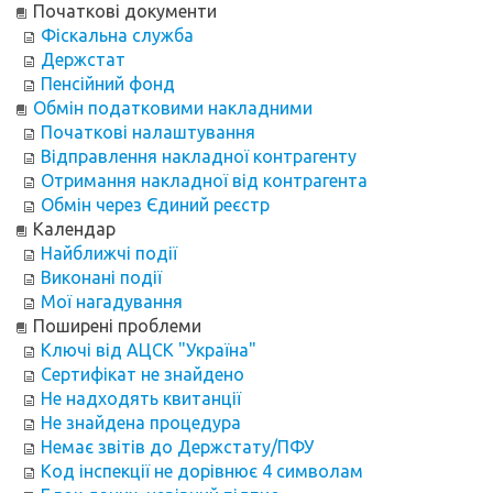
Початкові документи
Фіскальна служба
Держстат
Пенсійний фонд
Обмін податковими накладними
Початкові налаштування
Відправлення накладної контрагенту
Отримання накладної від контрагента
Обмін через Єдиний реєстр
Календар
Найближчі події
Виконані події
Мої нагадування
Поширені проблеми
Ключі від АЦСК "Україна"
Сертифікат не знайдено
Не надходять квитанції
Не знайдена процедура
Немає звітів до Держстату/ПФУ
Код інспекції не дорівнює 4 символам