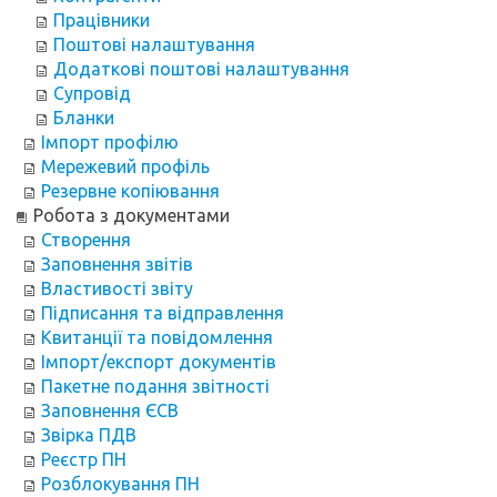
Працівники
Поштові налаштування
Додаткові поштові налаштування
Супровід
Бланки
Імпорт профілю
Мережевий профіль
Резервне копіювання
Робота з документами
Створення
Заповнення звітів
Властивості звіту
Підписання та відправлення
Квитанції та повідомлення
Імпорт/експорт документів
Пакетне подання звітності
Заповнення ЄСВ
Звірка ПДВ
Реєстр ПН
Розблокування ПН