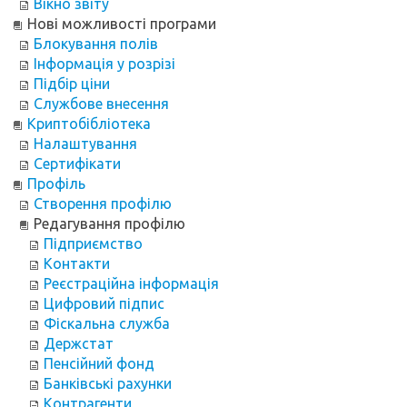
Вікно звіту
Нові можливості програми
Блокування полів
Інформація у розрізі
Підбір ціни
Службове внесення
Криптобібліотека
Налаштування
Сертифікати
Профіль
Створення профілю
Редагування профілю
Підприємство
Контакти
Реєстраційна інформація
Цифровий підпис
Фіскальна служба
Держстат
Пенсійний фонд
Банківські рахунки
Контрагенти