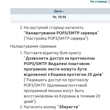
На наступній сторінці натисніть
"
Налаштування POP3/SMTP сервера
"
("Настройка POP3/SMTP сервера").
Налаштування скриньки:
Поставте відмітку біля пункту
"
Дозволити доступ за протоколом
POP3/SMTP. Видалені поштовою
програмою листи можуть бути
відновлені з Кошика протягом 20 днів
"
("Разрешить доступ по протоколу
POP3/SMTP. Удаленные почтовой
программой письма могут быть
восстановлены из Корзины в течение 20
дней").
Натисніть кнопку "
Зберегти
"