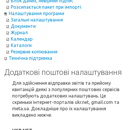
Блок даних, невірний підпис
Розсипається пакет при імпорті
Налаштування програми
Загальні налаштування
Документи
Журнал
Календар
Каталоги
Резервне копіювання
Технічна підтримка
Додаткові поштові налаштування
Для здійснення відправки звітів та прийому
квитанцій деякі з популярних поштових сервісів
потребують додаткових налаштувань. Це
скриньки інтернет-порталів ukr.net, gmail.com та
meta.ua. Докладніше про їх налаштування
викладено нижче.