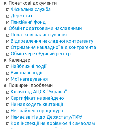
Початкові документи
Фіскальна служба
Держстат
Пенсійний фонд
Обмін податковими накладними
Початкові налаштування
Відправлення накладної контрагенту
Отримання накладної від контрагента
Обмін через Єдиний реєстр
Календар
Найближчі події
Виконані події
Мої нагадування
Поширені проблеми
Ключі від АЦСК "Україна"
Сертифікат не знайдено
Не надходять квитанції
Не знайдена процедура
Немає звітів до Держстату/ПФУ
Код інспекції не дорівнює 4 символам