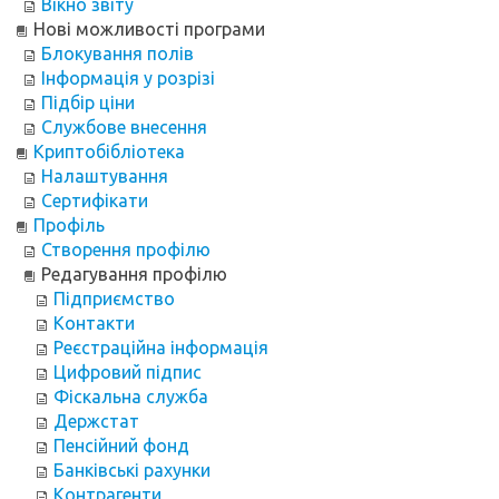
Вікно звіту
Нові можливості програми
Блокування полів
Інформація у розрізі
Підбір ціни
Службове внесення
Криптобібліотека
Налаштування
Сертифікати
Профіль
Створення профілю
Редагування профілю
Підприємство
Контакти
Реєстраційна інформація
Цифровий підпис
Фіскальна служба
Держстат
Пенсійний фонд
Банківські рахунки
Контрагенти