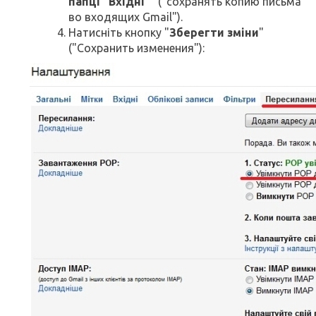
папці "Вхідні"
" ("сохранять копию письма
во входящих Gmail").
Натисніть кнопку "
Зберегти зміни
"
("Сохранить изменения"):