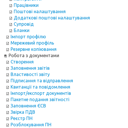
Працівники
Поштові налаштування
Додаткові поштові налаштування
Супровід
Бланки
Імпорт профілю
Мережевий профіль
Резервне копіювання
Робота з документами
Створення
Заповнення звітів
Властивості звіту
Підписання та відправлення
Квитанції та повідомлення
Імпорт/експорт документів
Пакетне подання звітності
Заповнення ЄСВ
Звірка ПДВ
Реєстр ПН
Розблокування ПН