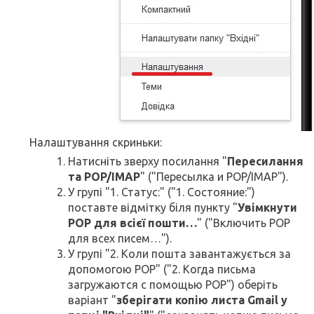
Налаштування скриньки:
Натисніть зверху посилання "
Пересилання
та POP/IMAP
" ("Пересылка и POP/IMAP").
У групі "1. Статус:" ("1. Состояние:")
поставте відмітку біля пункту "
Увімкнути
POP для всієї пошти…
" ("Включить POP
для всех писем…").
У групі "2. Коли пошта завантажується за
допомогою POP" ("2. Когда письма
загружаются с помощью POP") оберіть
варіант "
зберігати копію листа Gmail у