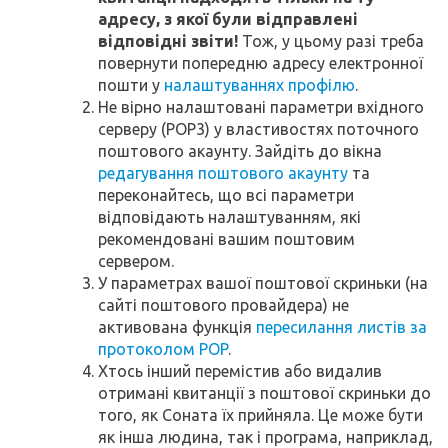
адресу, з якої були відправлені
відповідні звіти!
Тож, у цьому разі треба
повернути попередню адресу електронної
пошти у
налаштуваннях профілю
.
Не вірно налаштовані параметри вхідного
серверу (POP3) у властивостях поточного
поштового акаунту. Зайдіть до вікна
редагування поштового акаунту
та
переконайтесь, що всі параметри
відповідають налаштуванням, які
рекомендовані вашим поштовим
сервером.
У параметрах вашої поштової скриньки (на
сайті поштового провайдера) не
активована функція
пересилання листів за
протоколом POP
.
Хтось інший перемістив або видалив
отримані квитанції з поштової скриньки до
того, як Соната їх прийняла. Це може бути
як інша людина, так і програма, наприклад,