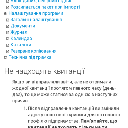
Блок даних, невірний підпис
Розсипається пакет при імпорті
Налаштування програми
Загальні налаштування
Документи
Журнал
Календар
Каталоги
Резервне копіювання
Технічна підтримка
Не надходять квитанції
Якщо ви відправляли звіти, але не отримали
жодної квитанції протягом певного часу (день-
два), то це може статися за однією з наступних
причин:
Після відправлення квитанцій ви змінили
адресу поштової скриньки для поточного
профілю підприємства.
Пам'ятайте, що
квитанції надходять тільки на ту