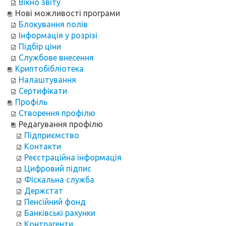
Вікно звіту
Нові можливості програми
Блокування полів
Інформація у розрізі
Підбір ціни
Службове внесення
Криптобібліотека
Налаштування
Сертифікати
Профіль
Створення профілю
Редагування профілю
Підприємство
Контакти
Реєстраційна інформація
Цифровий підпис
Фіскальна служба
Держстат
Пенсійний фонд
Банківські рахунки
Контрагенти