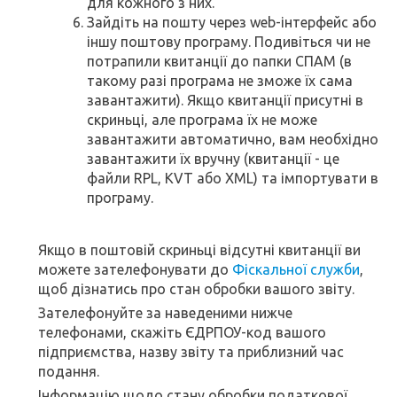
для кожного з них.
Зайдіть на пошту через web-інтерфейс або
іншу поштову програму. Подивіться чи не
потрапили квитанції до папки СПАМ (в
такому разі програма не зможе їх сама
завантажити). Якщо квитанції присутні в
скриньці, але програма їх не може
завантажити автоматично, вам необхідно
завантажити їх вручну (квитанції - це
файли RPL, KVT або XML) та імпортувати в
програму.
Якщо в поштовій скриньці відсутні квитанції ви
можете зателефонувати до
Фіскальної служби
,
щоб дізнатись про стан обробки вашого звіту.
Зателефонуйте за наведеними нижче
телефонами, скажіть ЄДРПОУ-код вашого
підприємства, назву звіту та приблизний час
подання.
Інформацію щодо стану обробки податкової