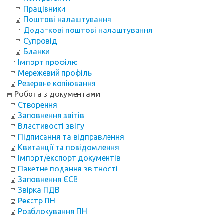
Працівники
Поштові налаштування
Додаткові поштові налаштування
Супровід
Бланки
Імпорт профілю
Мережевий профіль
Резервне копіювання
Робота з документами
Створення
Заповнення звітів
Властивості звіту
Підписання та відправлення
Квитанції та повідомлення
Імпорт/експорт документів
Пакетне подання звітності
Заповнення ЄСВ
Звірка ПДВ
Реєстр ПН
Розблокування ПН