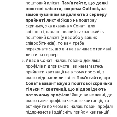
поштовий клієнт.
Пам'ятайте, що деякі
поштові клієнти, зокрема Outlook, за
замовчуванням видаляють з серверу
прийняті листи!
Якщо на поштову
скриньку, яка вказана у Сонаті для
звітності, налаштований також якийсь
поштовий клієнт (у вас або у ваших
співробітників), то вам треба
переконатись, що він не залишає отримані
листи на сервері.
У вас в Сонаті налаштовано декілька
профілів підприємств і ви намагаєтесь
прийняти квитанції не в тому профілі, з
якого відправляли звіти.
Пам'ятайте, що
Соната завантажує з поштової скриньки
тільки ті квитанції, що відповідають
поточному профілю!
Якщо ви не певні, до
якого саме профілю чекаєте квитанції, то
активуйте по черзі всі налаштовані профілі
підприємств і здійсніть прийом квитанцій