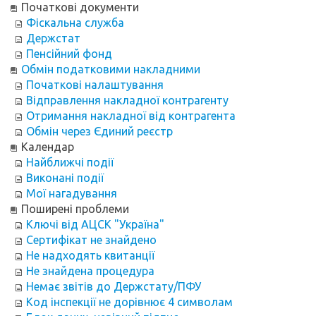
Початкові документи
Фіскальна служба
Держстат
Пенсійний фонд
Обмін податковими накладними
Початкові налаштування
Відправлення накладної контрагенту
Отримання накладної від контрагента
Обмін через Єдиний реєстр
Календар
Найближчі події
Виконані події
Мої нагадування
Поширені проблеми
Ключі від АЦСК "Україна"
Сертифікат не знайдено
Не надходять квитанції
Не знайдена процедура
Немає звітів до Держстату/ПФУ
Код інспекції не дорівнює 4 символам